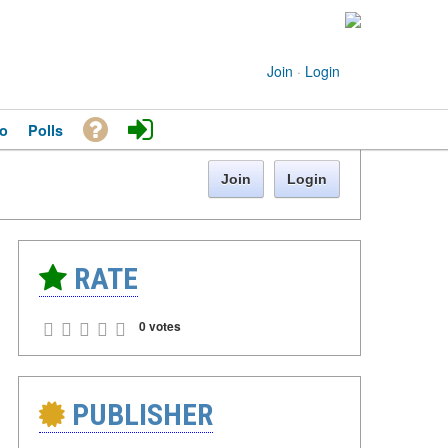
Join
·
Login
o
Polls
Join
Login
RATE
0 votes
PUBLISHER