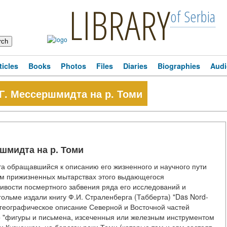
LIBRARY
of Serbia
ticles
Books
Photos
Files
Diaries
Biographies
Audi
Г. Мессершмидта на р. Томи
шмидта на р. Томи
а обращавшийся к описанию его жизненного и научного пути
им прижизненных мытарствах этого выдающегося
ивости посмертного забвения ряда его исследований и
кгольме издали книгу Ф.И. Страленберга (Табберта) "Das Nord-
ко-географическое описание Северной и Восточной частей
о "фигуры и письмена, изсеченныя или железным инструментом