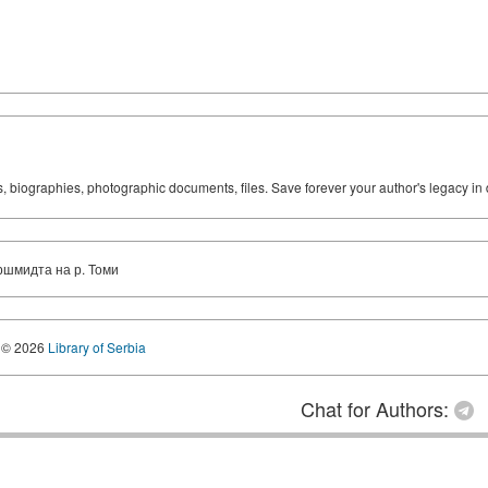
ks, biographies, photographic documents, files. Save forever your author's legacy in 
ршмидта на р. Томи
© 2026
Library of Serbia
Chat for Authors: