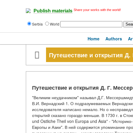
Share your works with the world!
Publish materials
Serbia
World
Home
Authors
Ar
Путешествие и открытия Д. 
Путешествие и открытия Д. Г. Мессер
"Великим неудачником" называл Д.Г. Мессершмидт
В.И. Вернадский 1. О подразумеваемых Вернадск
исследователя написано немало. Но о несправедл
открытий сказано гораздо меньше. В 1730 г. в Сто
und Ostliche Theil von Europa und Asia" - "Истори
Европы и Азии". В ней содержится упоминание пр