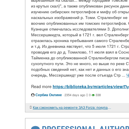
вырезанныя на скалах... между городами Томском 
из крутых скал)", а также опубликован рисунок д
изучению сибирских петроглифов и мифу об откр
наскальных изображений р. Томи. Страленберг не
воочию опубликованных им томских петроглифов.
Кузнецке отмечалась исследователями 3. Дополни
Мессершмидта, который в 1721 г. вел Страленбер
отразилась хроника пребывания самого Страленбер
и т.д. Из дневника явствует, что 5 июля 1721 г. 
проводив его до д. Томилово, 11 июля взял в Сосн
Тайменка до опубликованной Страленбергом писан
сухопутного пути. Это не много, но выше по реке С
подобных сведений нет, как нет и данных о его з
очередь, Мессершмидт уже после отъезда Стр ...
Ч
Read more
https://biblioteka.by/m/articles/vi
Сербиа Онлине
·
2354 days ago
0
338
Как сэкономить на ремонте ЗАЗ Forza: покупаем б/у комплектующие