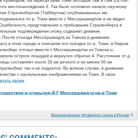
и Кузнецком, на берегах реки Томи (которые там и сям состоят
анного местонахождения 2. Так было положено начало научному
ытии Страленбергом (Таббертом) опубликованных им
 поднимался по р. Томи вместе с Мессершмидтом и не видел
 Ошибочность представления о пребывании Страленберга в
тельные подтверждения этому содержит дневник
г. После отъезда Мессершмидта из Томска в дневнике
га в этом городе и описание его поездок по р. Томи, в Нарым
Страленберг отплыл вместе с Мессершмидтом из Томска и,
овском остроге лошадей и вернулся обратно 4. Расстояние от д.
ицы составляет около 33 км речного и не менее 50 км
траленберг так и не поднялся. Во всяком случае, в дневнике
накомстве с наскальными изображениями на Томи. В свою
итать далее
ew/Путешествие-и-открытия-Д-Г-Мессершмидта-на-р-Томи
Военнопленные Четверного союза в России