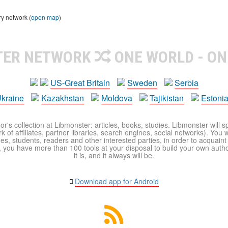
ry network (
open map
)
TER NETWORK
ONE WORLD - ON
US-Great Britain
Sweden
Serbia
kraine
Kazakhstan
Moldova
Tajikistan
Estoni
r's collection at Libmonster: articles, books, studies. Libmonster will s
 of affiliates, partner libraries, search engines, social networks). You wi
ues, students, readers and other interested parties, in order to acquain
 you have more than 100 tools at your disposal to build your own author c
it is, and it always will be.
Download app for Android