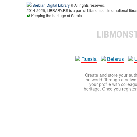
Serbian Digital Library
® All rights reserved.
2014-2026, LIBRARY.RS is a part of Libmonster, international libra
Keeping the heritage of Serbia
LIBMONS
Russia
Belarus
U
Create and store your autho
the world (through a network
your profile with colleag
heritage. Once you register,