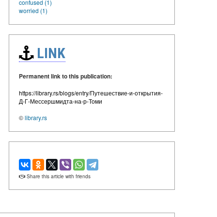
confused (1)
worried (1)
LINK
Permanent link to this publication:
https://library.rs/blogs/entry/Путешествие-и-открытия-
Д-Г-Мессершмидта-на-р-Томи
©
library.rs
Share this article with friends