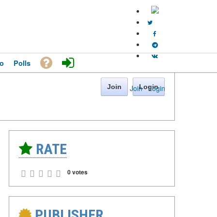
o
Polls
Join
Login
Join
·
Login
RATE
0 votes
PUBLISHER