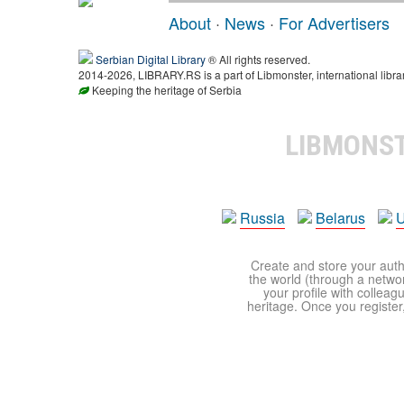
About
·
News
·
For Advertisers
Serbian Digital Library
® All rights reserved.
2014-2026, LIBRARY.RS is a part of Libmonster, international libra
Keeping the heritage of Serbia
LIBMONS
Russia
Belarus
U
Create and store your autho
the world (through a network
your profile with colleag
heritage. Once you register,