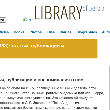
LIBRARY
of Serbia
ticles
Books
Photos
Files
Diaries
Biographies
Audi
983): статьи, публикации и
тьи, публикации и воспоминания о нем
 была скупа на книги, посвященные жизни и деятельности
го или иного историка ниже "рангом" академика или член-корра,
Рецензируемая книга уникальна. Это качество ей придают
колепная статья Л. Г. Захаровой "Петр Андреевич
ы не показаться бестактным к коллегам, заполнившим своими