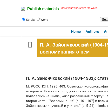
Share your works with the world!
Publish materials
Serbia
World
Home
Authors
Ar
П. А. Зайончковский (1904-1
воспоминания о нем
П. А. Зайончковский (1904-1983): ста
М. РОССПЭН. 1998. 463. Советская историография
историков. Помнится, что даже статьи к юбилею то
появлялись не иначе, как с разрешения "сверху". 
вторая часть- "Воспоминания" (с. 101-197) и вели
Зайончковский- ученый и учитель" (с. 5-24). Чтоб