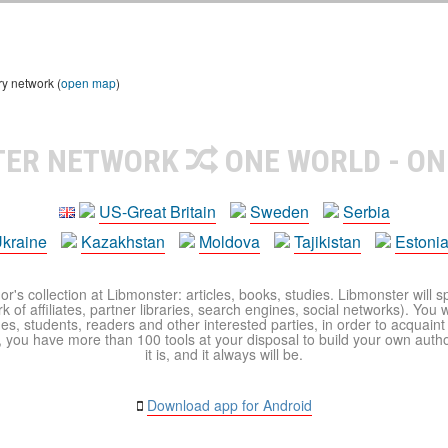
ry network (
open map
)
TER NETWORK
ONE WORLD - ON
US-Great Britain
Sweden
Serbia
kraine
Kazakhstan
Moldova
Tajikistan
Estoni
r's collection at Libmonster: articles, books, studies. Libmonster will s
 of affiliates, partner libraries, search engines, social networks). You wi
ues, students, readers and other interested parties, in order to acquain
 you have more than 100 tools at your disposal to build your own author c
it is, and it always will be.
Download app for Android