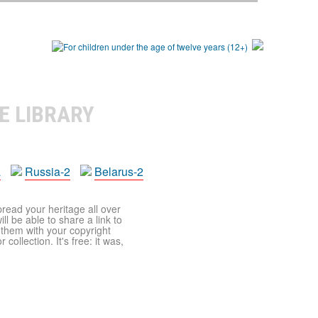
E LIBRARY
a
Russia-2
Belarus-2
pread your heritage all over
ll be able to share a link to
t them with your copyright
ollection. It's free: it was,