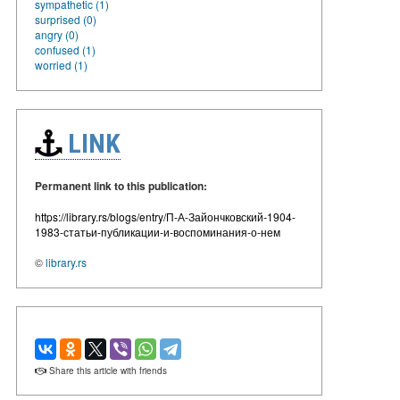
sympathetic (1)
surprised (0)
angry (0)
confused (1)
worried (1)
LINK
Permanent link to this publication:
https://library.rs/blogs/entry/П-А-Зайончковский-1904-
1983-статьи-публикации-и-воспоминания-о-нем
©
library.rs
Share this article with friends