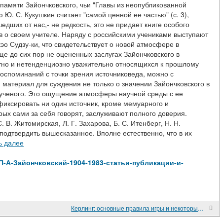
к памяти Зайончковского, чьи "Главы из неопубликованной
 Ю. С. Кукушкин считает "самой ценной ее частью" (с. 3),
едших от нас,- не редкость, это не придает книге особого
в о своем учителе. Наряду с российскими учениками выступают
эо Судзу-ки, что свидетельствует о новой атмосфере в
ще до сих пор не оцененных заслугах Зайончковского в
тно и нетенденциозно уважительно относящихся к прошлому
оспоминаний с точки зрения источниковеда, можно с
 материал для суждения не только о значении Зайончковского в
ни ученого. Это ощущение атмосферы научной среды с ее
фиксировать ни один источник, кроме мемуарного и
ых сами за себя говорят, заслуживают полного доверия.
. В. Житомирская, Л. Г. Захарова, Б. С. Итенберг, Н. Н.
 подтвердить вышесказанное. Вполне естественно, что в их
ь далее
iew/П-А-Зайончковский-1904-1983-статьи-публикации-и-
Керлинг: основные правила игры и некоторые тонкости ставок