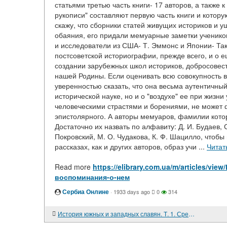
статьями третью часть книги- 17 авторов, а также 
рукописи" составляют первую часть книги и которую
скажу, что сборники статей живущих историков и уш
обаяния, его придали мемуарные заметки ученико
и исследователи из США- Т. Эммонс и Японии- Так
постсоветской историографии, прежде всего, и о е
создании зарубежных школ историков, добросовес
нашей Родины. Если оценивать всю совокупность в
уверенностью сказать, что она весьма аутентичный
исторической науке, но и о "воздухе" ее при жиз
человеческими страстями и борениями, не может 
эпистолярного. А авторы мемуаров, фамилии котор
Достаточно их назвать по алфавиту: Д. И. Будаев, С
Покровский, М. О. Чудакова, К. Ф. Шацилло, чтобы
рассказах, как и других авторов, образ учи ...
Читат
Read more
https://elibrary.com.ua/m/articles/v
воспоминания-о-нем
Сербиа Онлине
·
1933 days ago
0
314
История южных и западных славян. Т. 1. Средние века и Новое время. 688 с. Т. 2. Новейшее время. 272 с.