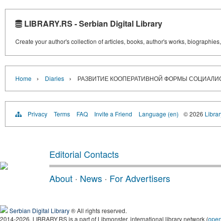
LIBRARY.RS - Serbian Digital Library
Create your author's collection of articles, books, author's works, biographies
›
›
Home
Diaries
РАЗВИТИЕ КООПЕРАТИВНОЙ ФОРМЫ СОЦИАЛИ
Privacy
Terms
FAQ
Invite a Friend
Language (en)
© 2026
Librar
Editorial Contacts
About
·
News
·
For Advertisers
Serbian Digital Library
® All rights reserved.
2014-2026, LIBRARY.RS is a part of Libmonster, international library network (
ope