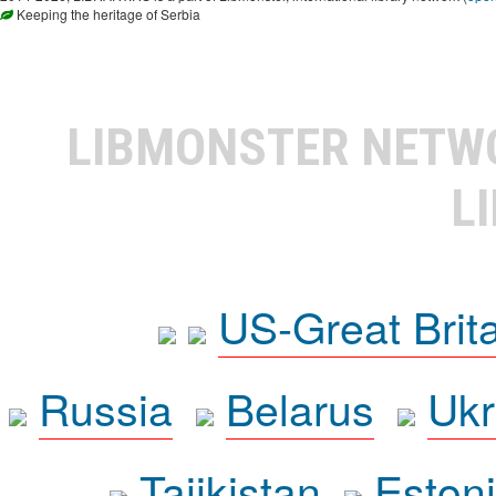
Keeping the heritage of Serbia
LIBMONSTER NET
L
US-Great Brit
Russia
Belarus
Ukr
Tajikistan
Eston