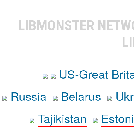
LIBMONSTER NET
L
US-Great Brit
Russia
Belarus
Ukr
Tajikistan
Eston