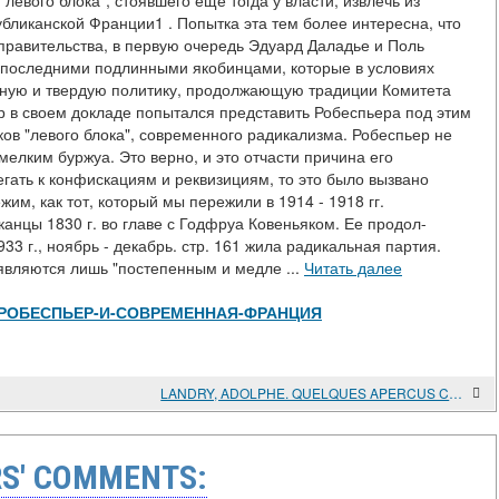
левого блока", стоявшего еще тогда у власти, извлечь из
бликанской Франции1 . Попытка эта тем более интересна, что
правительства, в первую очередь Эдуард Даладье и Поль
я последними подлинными якобинцами, которые в условиях
чную и твердую политику, продолжающую традиции Комитета
р в своем докладе попытался представить Робеспьера под этим
ков "левого блока", современного радикализма. Робеспьер не
мелким буржуа. Это верно, и это отчасти причина его
гать к конфискациям и реквизициям, то это было вызвано
м, как тот, который мы пережили в 1914 - 1918 гг.
нцы 1830 г. во главе с Годфруа Ковеньяком. Ее продол-
 1933 г., ноябрь - декабрь. стр. 161 жила радикальная партия.
являются лишь "постепенным и медле ...
Читать далее
s/view/РОБЕСПЬЕР-И-СОВРЕМЕННАЯ-ФРАНЦИЯ
LANDRY, ADOLPHE. QUELQUES APERCUS CONCERNANT LA DEPOPULATION DANS L'ANTIQUITE GRECO-ROMAINE
S' COMMENTS: