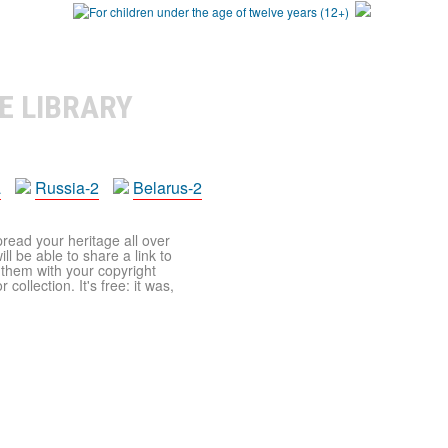
E LIBRARY
a
Russia-2
Belarus-2
pread your heritage all over
ll be able to share a link to
t them with your copyright
ollection. It's free: it was,