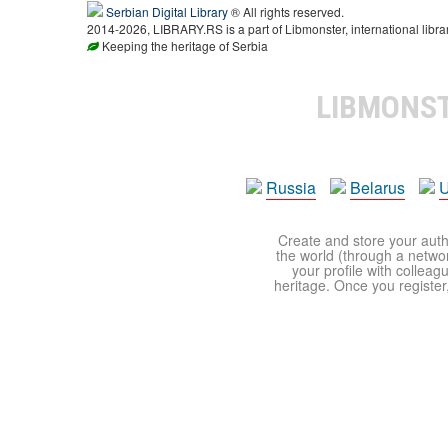
Serbian Digital Library
® All rights reserved.
2014-2026, LIBRARY.RS is a part of Libmonster, international libra
Keeping the heritage of Serbia
LIBMONS
Russia
Belarus
U
Create and store your autho
the world (through a network
your profile with colleag
heritage. Once you register,