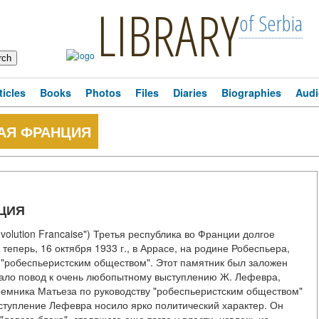
LIBRARY
of Serbia
ticles
Books
Photos
Files
Diaries
Biographies
Audi
АЯ ФРАНЦИЯ
ЦИЯ
evolution Francaise") Третья республика во Франции долгое
теперь, 16 октября 1933 г., в Аррасе, на родине Робеспьера,
 "робеспьеристским обществом". Этот памятник был заложен
дало повод к очень любопытному выступлению Ж. Лефевра,
емника Матьеза по руководству "робеспьеристским обществом"
тупление Лефевра носило ярко политический характер. Он