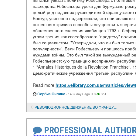
пытался увязать политику Робеспьера с политикой "
наследства Робеспьера уроки для буржуазно-респу
целый ряд недавних руководителей французского 
Бонкур, усиленно подчеркивали, что они являютс
нынешнего кризиса способны осуществить энерги
общественного спасения якобинцев 1793 г. Лефев
углом зрения как своеобразного "предтечу" полити
был социалистом. "Утверждали, что он был только 
популярности". Бели Робеспьеру и пришлось прибе
нуждами войны. Это был такой же вынужденный режи
Робеспьеристскую традицию восприняли республика
1 "Annales Historiques de la Revolution Franchise",
Демократические учреждения третьей республики 
Read more
https://elibrary.com.ua/m/article
Сербиа Онлине
·
1437 days ago
0
351
РЕВОЛЮЦИОННОЕ ДВИЖЕНИЕ ВО ФРАНЦУЗСКОЙ АРМИИ В 1917 Г.
PROFESSIONAL AUTHOR