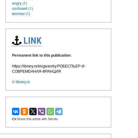
angry (1)
confused (1)
worried (1)
LINK
Permanent link to this publication:
https://library.rs/blogs/entry/РОБЕСПЬЕР-И-
СОВРЕМЕННАЯ-ФРАНЦИЯ
©
library.rs
Share this article with friends