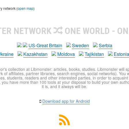
ry network (
open map
)
TER NETWORK
ONE WORLD - ON
US-Great Britain
Sweden
Serbia
kraine
Kazakhstan
Moldova
Tajikistan
Estoni
r's collection at Libmonster: articles, books, studies. Libmonster will s
 of affiliates, partner libraries, search engines, social networks). You wi
ues, students, readers and other interested parties, in order to acquain
 you have more than 100 tools at your disposal to build your own author c
it is, and it always will be.
Download app for Android