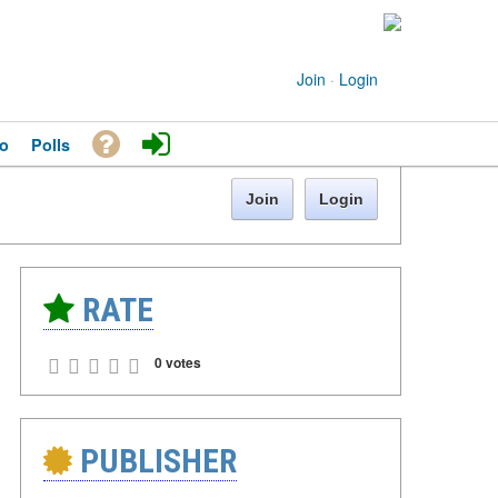
Join
·
Login
o
Polls
Join
Login
RATE
0 votes
PUBLISHER