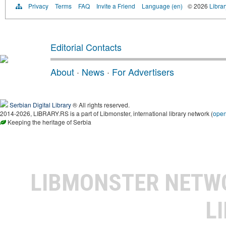
Privacy
Terms
FAQ
Invite a Friend
Language (en)
© 2026
Librar
Editorial Contacts
About
·
News
·
For Advertisers
Serbian Digital Library
® All rights reserved.
2014-2026, LIBRARY.RS is a part of Libmonster, international library network (
ope
Keeping the heritage of Serbia
LIBMONSTER NET
L