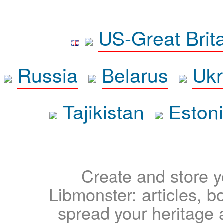
US-Great Brit
Russia
Belarus
Ukr
Tajikistan
Eston
Create and store yo
Libmonster: articles, b
spread your heritage a