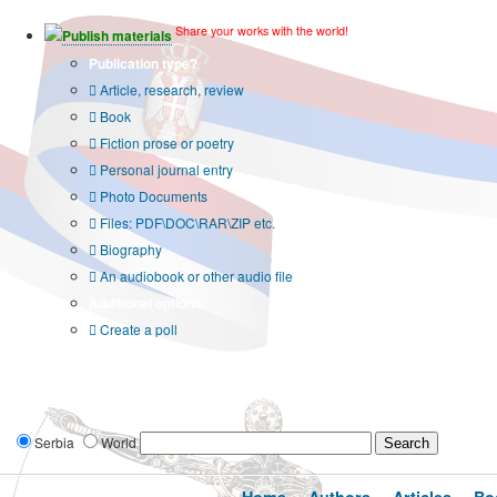
Share your works with the world!
Publish materials
Publication type?
Article, research, review
Book
Fiction prose or poetry
Personal journal entry
Photo Documents
Files: PDF\DOC\RAR\ZIP etc.
Biography
An audiobook or other audio file
Additional options:
Create a poll
Serbia
World