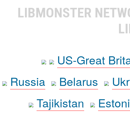
LIBMONSTER NET
L
US-Great Brit
Russia
Belarus
Ukr
Tajikistan
Eston