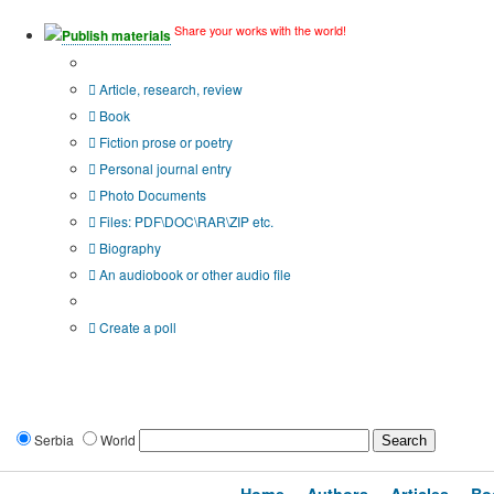
Share your works with the world!
Publish materials
Publication type?
Article, research, review
Book
Fiction prose or poetry
Personal journal entry
Photo Documents
Files: PDF\DOC\RAR\ZIP etc.
Biography
An audiobook or other audio file
Additional options:
Create a poll
Serbia
World