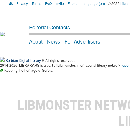
Privacy
Terms
FAQ
Invite a Friend
Language (en)
© 2026
Librar
Editorial Contacts
About
·
News
·
For Advertisers
Serbian Digital Library
® All rights reserved.
2014-2026, LIBRARY.RS is a part of Libmonster, international library network (
ope
Keeping the heritage of Serbia
LIBMONSTER NET
L