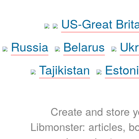
US-Great Brit
Russia
Belarus
Ukr
Tajikistan
Eston
Create and store yo
Libmonster: articles, b