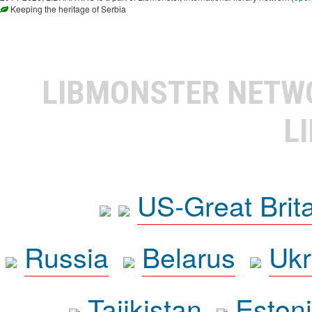
Keeping the heritage of Serbia
LIBMONSTER NET
L
US-Great Brit
Russia
Belarus
Ukr
Tajikistan
Eston