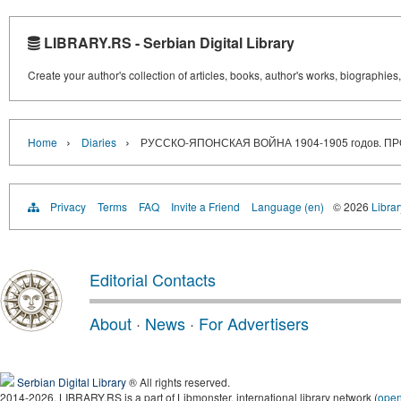
LIBRARY.RS - Serbian Digital Library
Create your author's collection of articles, books, author's works, biographies
›
›
Home
Diaries
РУССКО-ЯПОНСКАЯ ВОЙНА 1904-1905 годов. 
Privacy
Terms
FAQ
Invite a Friend
Language (en)
© 2026
Librar
Editorial Contacts
About
·
News
·
For Advertisers
Serbian Digital Library
® All rights reserved.
2014-2026, LIBRARY.RS is a part of Libmonster, international library network (
ope