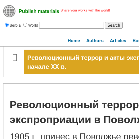
Share your works with the world!
Publish materials
Serbia
World
Home
Authors
Articles
Bo
Революционный террор и акты экс
начале XX в.
Революционный террор
экспроприации в Поволж
1905 г. принес в Поволжье ре