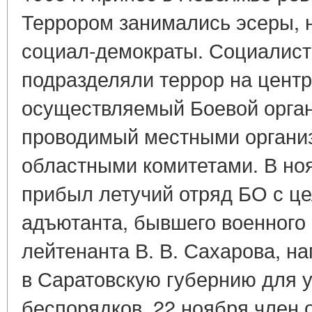
Террором занимались эсеры, н
социал-демократы. Социалис
подразделяли террор на цент
осуществляемый Боевой орган
проводимый местными органи
областными комитетами. В ноя
прибыл летучий отряд БО с це
адъютанта, бывшего военного 
лейтенанта В. В. Сахарова, на
в Саратовскую губернию для 
беспорядков. 22 ноября член о