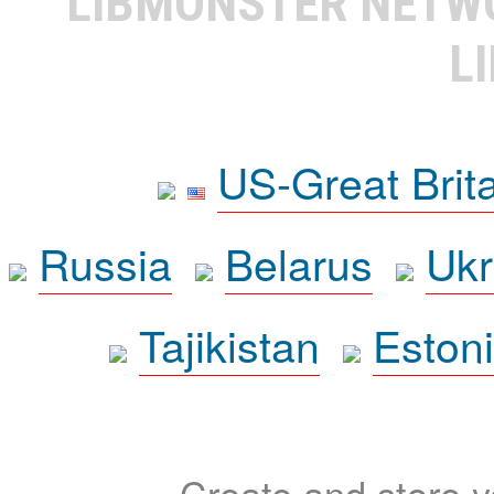
LIBMONSTER NET
L
US-Great Brit
Russia
Belarus
Ukr
Tajikistan
Eston
Create and store yo