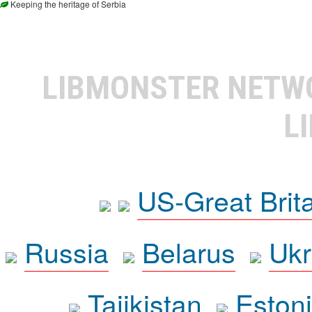
Keeping the heritage of Serbia
LIBMONSTER NET
L
US-Great Brit
Russia
Belarus
Ukr
Tajikistan
Eston