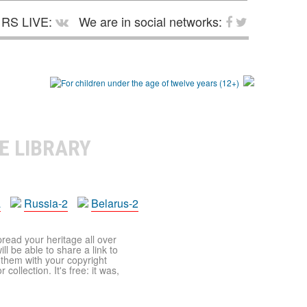
RS LIVE:
We are in social networks:
E LIBRARY
a
Russia-2
Belarus-2
pread your heritage all over
ll be able to share a link to
t them with your copyright
ollection. It's free: it was,