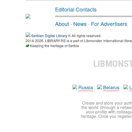
Editorial Contacts
About
·
News
·
For Advertisers
Serbian Digital Library
® All rights reserved.
2014-2026, LIBRARY.RS is a part of Libmonster, international libra
Keeping the heritage of Serbia
LIBMONS
Russia
Belarus
U
Create and store your autho
the world (through a network
your profile with colleag
heritage. Once you register,