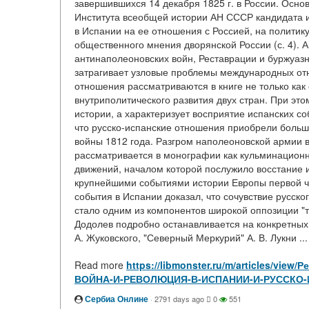
завершившихся 14 декабря 1825 г. в России. Осн
Института всеобщей истории АН СССР кандидата и
в Испании на ее отношения с Россией, на политик
общественного мнения дворянской России (с. 4). 
антинаполеоновских войн, Реставрации и буржуазно
затрагивает узловые проблемы международных отн
отношения рассматриваются в книге не только как
внутриполитического развития двух стран. При эт
истории, а характеризует восприятие испанских со
что русско-испанские отношения приобрели больш
войны 1812 года. Разгром наполеоновской армии 
рассматривается в монографии как кульминацион
движений, началом которой послужило восстание и
крупнейшими событиями истории Европы первой чет
события в Испании доказал, что сочувствие русско
стало одним из компонентов широкой оппозиции "ти
Додолев подробно останавливается на конкретных 
А. Жуковского, "Северный Меркурий" А. В. Лукни ..
Read more
https://libmonster.ru/m/articles/v
ВОЙНА-И-РЕВОЛЮЦИЯ-В-ИСПАНИИ-И-РУССКО
Сербиа Онлине
·
2791 days ago
0
551