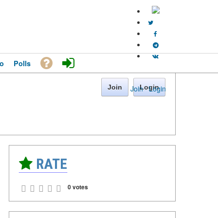
o
Polls
Join
Login
Join
·
Login
RATE
0 votes