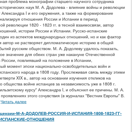
овная проблема монографии старшего научного сотрудника
сторических наук М. А. Додолева - влияние войны и революции
у Александра I и его окружения, а также на формирование
Анализируя отношения России и Испании в период
й революции 1820 - 1823 гг. в тесной взаимосвязи, автор
ошений, истории России и Испании. Русско-испанские
 один из аспектов международных отношений, но и как фактор
ом автор не растворяет дипломатическую историю в общей
бытий русским обществом. М. А. Додолеву удалось показать,
ое значение для обеих стран уже накануне Отечественной
в России, повлиявший на положение в Испании,
ный момент эпохи национально-освободительных войн и
спанского народа в 1808 году. Прослеживая связь между этими
верти XIX в., автор на основании изучения откликов на
го общества войне испанцев за независимость уже в 1808 г.
льзитскому курсу" Александра I, и объяснил ее причины. М. А.
проявлениях этого сочувствия (в журналах "Вестник Европы" В.
.
Читать далее
iew/Рецензии-М-А-ДОДОЛЕВ-РОССИЯ-И-ИСПАНИЯ-1808-1823-ГГ-
-ИСПАНСКИЕ-ОТНОШЕНИЯ