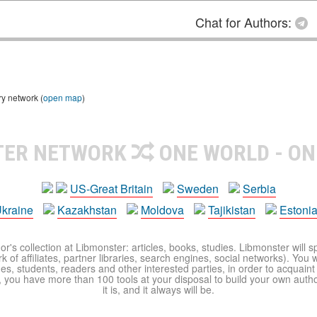
Chat for Authors:
ry network (
open map
)
TER NETWORK
ONE WORLD - ON
US-Great Britain
Sweden
Serbia
kraine
Kazakhstan
Moldova
Tajikistan
Estoni
r's collection at Libmonster: articles, books, studies. Libmonster will s
 of affiliates, partner libraries, search engines, social networks). You wi
ues, students, readers and other interested parties, in order to acquain
 you have more than 100 tools at your disposal to build your own author c
it is, and it always will be.