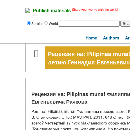
Share your works with the world!
Publish materials
Serbia
World
Home
Authors
Ar
Рецензия на: Pilipinas mun
летию Геннадия Евгеньевич
Рецензия на: Pilipinas muna! Филипп
Евгеньевича Рачкова
Рец. на: Pilipinas muna! Филиппины прежде всего: 
В. Станюкович. СПб.: МАЭ РАН, 2011. 648 с; илл. 
всего? Четвертый выпуск Маклаевского сборника М
(Кунсткамеры) посвящен Филиппинам. Но почему о