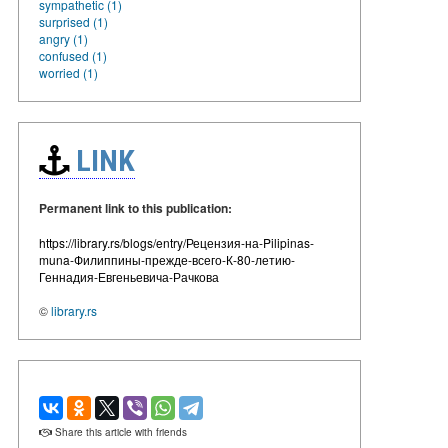
sympathetic (1)
surprised (1)
angry (1)
confused (1)
worried (1)
LINK
Permanent link to this publication:
https://library.rs/blogs/entry/Рецензия-на-Pilipinas-
muna-Филиппины-прежде-всего-К-80-летию-
Геннадия-Евгеньевича-Рачкова
©
library.rs
Share this article with friends