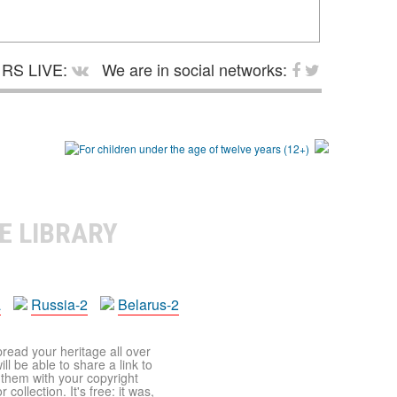
RS LIVE:
We are in social networks:
E LIBRARY
a
Russia-2
Belarus-2
pread your heritage all over
ll be able to share a link to
t them with your copyright
ollection. It's free: it was,