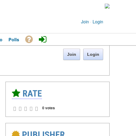
Join
·
Login
o
Polls
Join
Login
RATE
0 votes
PUBLISHER