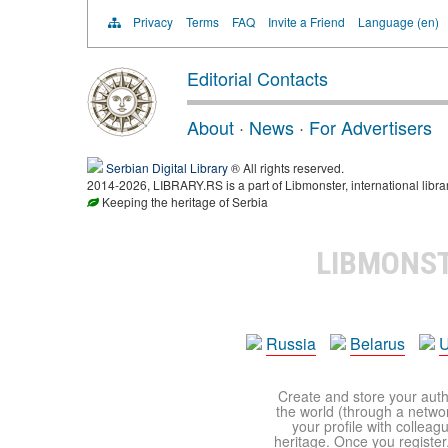
Privacy
Terms
FAQ
Invite a Friend
Language (en)
Editorial Contacts
About
·
News
·
For Advertisers
Serbian Digital Library
® All rights reserved.
2014-2026, LIBRARY.RS is a part of Libmonster, international libra
Keeping the heritage of Serbia
LIBMONS
Russia
Belarus
U
Create and store your autho
the world (through a network
your profile with colleag
heritage. Once you register,