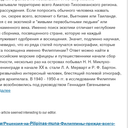
тывали территорию всего Азиатско-Тихоокеанского региона.
рассуждения. Если попросить обычного человека назвать
 он, скорее всего, вспомнит о Китае, Вьетнаме или Таиланде.
ея с ее экзотикой и "живыми первобытными людьми" или
 каменного века. Именно поиск экзотики отличает неглубокие
 сборника, посвященного стране, которую не каждый
служивает одобрения и восхищения. Значит, подлинно научная,
чевидно, что из ряда статей получатся монографии, которые
ига посвящена именно Филиппинам? Ответ можно найти в
Российские морские офицеры и путешественники начали сбор
тности, несколько раз на островах побывал Н. Н. Миклухо-
инграде в начале XX в. стали Л. А. Мерварт и Р. Ф. Бартон.
 чрезвычайно интересный человек, блестящий полевой этнограф,
ов архипелага. В 1940 - 1950-е гг. в исследовании Филиппин
они возобновились под руководством Геннадия Евгеньевича
 далее
rticle seemed interesting to our editor.
/view/Рецензия-на-Pilipinas-muna-Филиппины-прежде-всего-