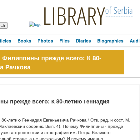
LIBRARY
of Serbia
ticles
Books
Photos
Files
Diaries
Biographies
Audi
a! Филиппины прежде всего: К 80-
а Рачкова
ины прежде всего: К 80-летию Геннадия
К 80-летию Геннадия Евгеньевича Рачкова / Отв. ред. и сост. М.
(Маклаевский сборник. Вып. 4). Почему Филиппины - прежде
узея антропологии и этнографии им. Петра Великого
дной стране, а не нескольким? И почему именно