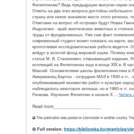
Филиппинам? Ведь предыдущие выпуски серии охва
Ответы на два этих вопроса достойны небольшого 
страну или некое значимое место этого региона, то
Ответами на вопрос об островах будут Новая Гвин
Индонезия - край экзотических животных и стоянок
труды от фундированных. Уже сам факт появления
современный студент может показать на карте, за
кропотливая исследовательская работа ведется. О
войдут в золотой фонд мировой науки. Почему кн
статье М. В. Станюкович, открывающей издание. 
коллекций на Филиппинах еще в конце XIX в. В час
Маклай. Основателями школы филиппинистики в Лен
Американец Бартон - сотрудник МАЭ в 1930-е гг.,
опубликовавший множество работ о культуре народ
наблюдалось некоторое затишье, но в 1960-е гг. 
Рачкова. Изучение Филиппин в начале X ...
Читать
Read more____________________
This publication was posted on Libmonster in another country. The a
Full version:
https://biblioteka.by/m/articles