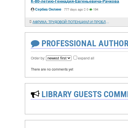
К-80-летию-Геннадия-Евгеньевича-Рачкова
Сербиа Онлине
·
777 days ago
0
194
АФРИКА: ТРУДОВОЙ ПОТЕНЦИАЛ И ПРОБЛЕМА "ИЗБЫТОЧНОГО" НАСЕЛЕНИЯ
PROFESSIONAL AUTHOR
Order by:
expand all
There are no comments yet
LIBRARY GUESTS COMM