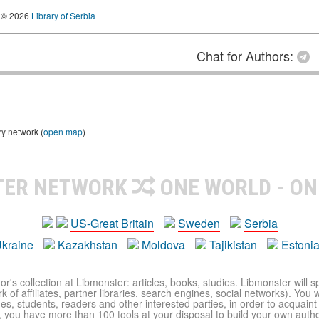
© 2026
Library of Serbia
Chat for Authors:
ry network (
open map
)
TER NETWORK
ONE WORLD - ON
US-Great Britain
Sweden
Serbia
kraine
Kazakhstan
Moldova
Tajikistan
Estoni
r's collection at Libmonster: articles, books, studies. Libmonster will s
 of affiliates, partner libraries, search engines, social networks). You wi
ues, students, readers and other interested parties, in order to acquain
 you have more than 100 tools at your disposal to build your own author c