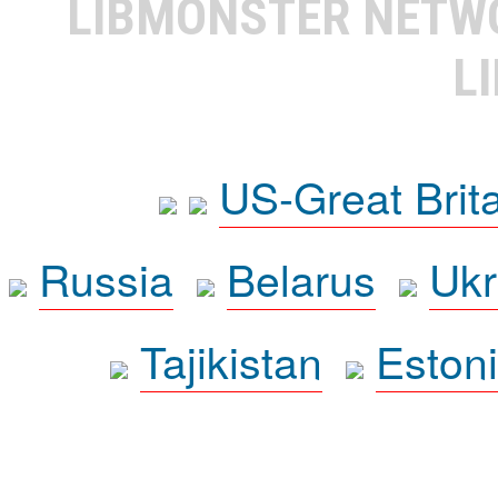
LIBMONSTER NET
L
US-Great Brit
Russia
Belarus
Ukr
Tajikistan
Eston