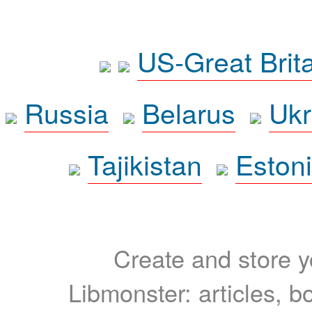
US-Great Brit
Russia
Belarus
Ukr
Tajikistan
Eston
Create and store yo
Libmonster: articles, b