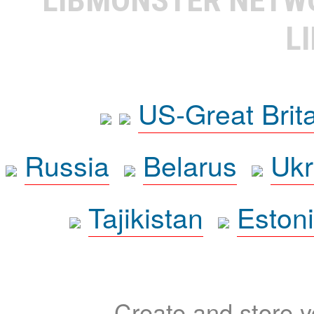
L
US-Great Brit
Russia
Belarus
Ukr
Tajikistan
Eston
Create and store yo