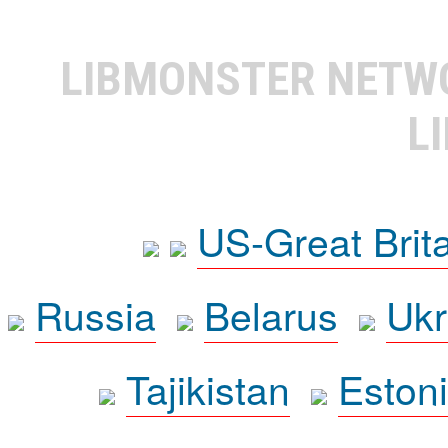
LIBMONSTER NET
L
US-Great Brit
Russia
Belarus
Ukr
Tajikistan
Eston