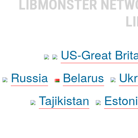
LIBMONSTER NET
L
US-Great Brit
Russia
Belarus
Ukr
Tajikistan
Eston