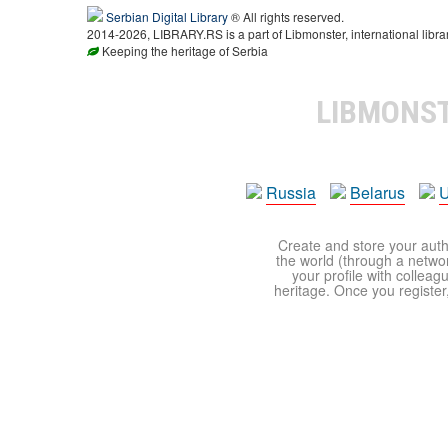
Serbian Digital Library
® All rights reserved.
2014-2026, LIBRARY.RS is a part of Libmonster, international libra
Keeping the heritage of Serbia
LIBMONS
Russia
Belarus
U
Create and store your autho
the world (through a network
your profile with colleag
heritage. Once you register,