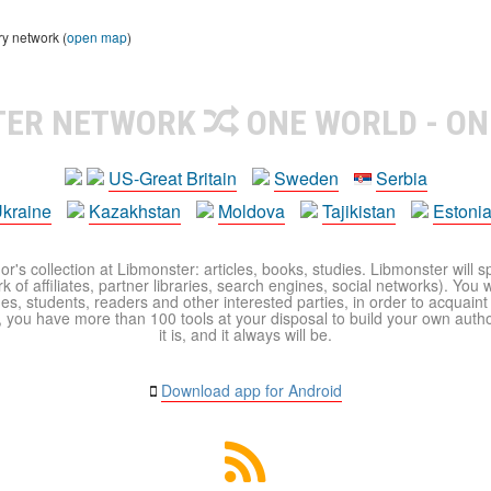
ry network (
open map
)
TER NETWORK
ONE WORLD - ON
US-Great Britain
Sweden
Serbia
kraine
Kazakhstan
Moldova
Tajikistan
Estoni
r's collection at Libmonster: articles, books, studies. Libmonster will s
 of affiliates, partner libraries, search engines, social networks). You wi
ues, students, readers and other interested parties, in order to acquain
 you have more than 100 tools at your disposal to build your own author c
it is, and it always will be.
Download app for Android