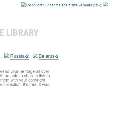
E LIBRARY
a
Russia-2
Belarus-2
pread your heritage all over
ll be able to share a link to
t them with your copyright
ollection. It's free: it was,