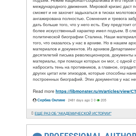
подъем. Режим национал-социализма и его герой п
международного движения. Мировой кризис даст п
сможет и не захочет задыхаться в тисках молотовс
ангажирована полностью. Сомнения и тревога заб
дать больше того, что у него есть. Ему предстоит
более искусственный характер имел подъем. В сл
политической биографии Сталина. Наши материал
того, что оказалось у нас в архиве. Но в нашем а
материалов и документов. Из архивов Департамен
десятилетий письма революционеров, документы и
материалы, при помощи которых он мог, с одной с
набросить тень на противников, а главное, огради
других цитат или эпизодов, которые способны на
построенных биографий. Этих документов у нас нет
Read more
https://libmonster.ru/m/articles/
Сербиа Онлине
·
2481 days ago
0
205
ЕЩЕ РАЗ ОБ "АКАДЕМИЧЕСКОЙ ИСТОРИИ"