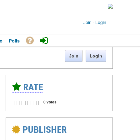
Join
·
Login
o
Polls
Join
Login
RATE
0 votes
PUBLISHER