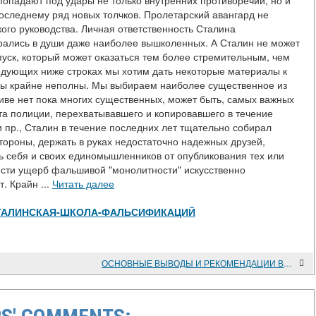
опадают под удары не только внутренних противоречий, но и
оследнему ряд новых толчков. Пролетарский авангард не
кого руководства. Личная ответственность Сталина
рались в души даже наиболее вышколенных. А Сталин не может
 спуск, который может оказаться тем более стремительным, чем
едующих ниже строках мы хотим дать некоторые материалы к
ы крайне неполны. Мы выбираем наиболее существенное из
рхиве нет пока многих существенных, может быть, самых важных
та полиции, перехватывавшего и копировавшего в течение
 пр., Сталин в течение последних лет тщательно собирал
тороны, держать в руках недостаточно надежных друзей,
ть себя и своих единомышленников от опубликования тех или
нести ущерб фальшивой "монолитности" искусственно
. Крайн ...
Читать далее
view/СТАЛИНСКАЯ-ШКОЛА-ФАЛЬСИФИКАЦИЙ
ОСНОВНЫЕ ВЫВОДЫ И РЕКОМЕНДАЦИИ ВСЕСОЮЗНОЙ НАУЧНОЙ КОНФЕРЕНЦИИ "НАРОДНО-ОСВОБОДИТЕЛЬНОЕ ДВИЖЕНИЕ ГОРЦЕВ ДАГЕСТАНА И ЧЕЧНИ в 20-50-х годах XIX в."