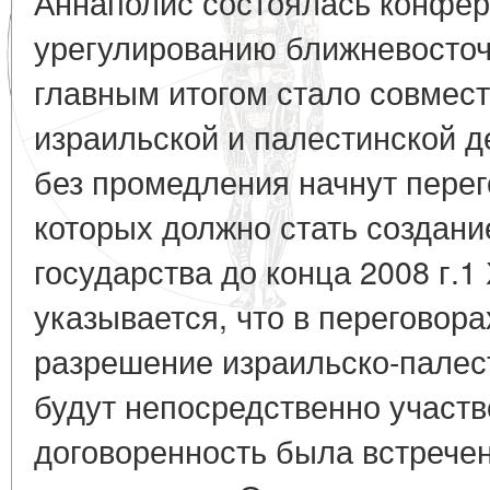
Аннаполис состоялась конфе
урегулированию ближневосточ
главным итогом стало совмес
израильской и палестинской де
без промедления начнут пере
которых должно стать создани
государства до конца 2008 г.1
указывается, что в переговор
разрешение израильско-палес
будут непосредственно участ
договоренность была встрече