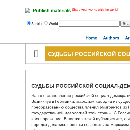
Share your works with the world!
Publish materials
Serbia
World
Home
Authors
Ar
СУДЬБЫ РОССИЙСКОЙ СОЦ
СУДЬБЫ РОССИЙСКОЙ СОЦИАЛ-ДЕ
Начало становления российской социал-демократи
Возникнув в Германии, марксизм как одна из сущес
преобразованию общества пленил эмигрантов из Ро
государственной идеологией этой страны. С Росс
и их поражение. В постсоветской публицистике, а 
нередко делались попытки возложить на марксизм в