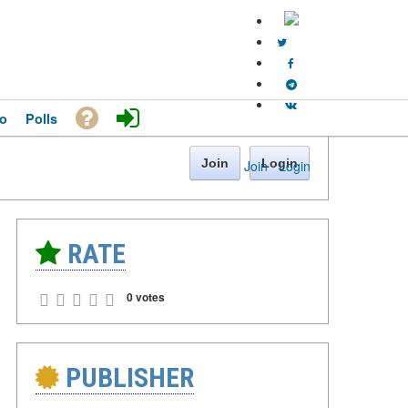
o
Polls
Join
Login
Join
·
Login
RATE
0 votes
PUBLISHER