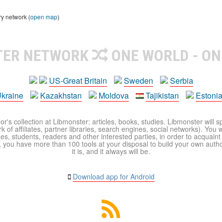
ry network (
open map
)
TER NETWORK
ONE WORLD - ON
US-Great Britain
Sweden
Serbia
kraine
Kazakhstan
Moldova
Tajikistan
Estoni
r's collection at Libmonster: articles, books, studies. Libmonster will s
 of affiliates, partner libraries, search engines, social networks). You wi
ues, students, readers and other interested parties, in order to acquain
 you have more than 100 tools at your disposal to build your own author c
it is, and it always will be.
Download app for Android