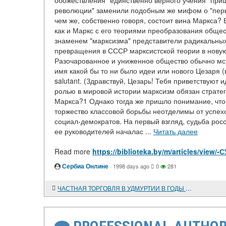
обожествления "единственно верного учения" при
революции" заменили подобным же мифом о "первор
чем же, собственно говоря, состоит вина Маркса? 
как и Маркс с его теориями преобразования общес
знаменем "марксизма" представители радикальных
превращения в СССР марксистской теории в новую
Разочарованное и униженное общество обычно мст
имя какой бы то ни было идеи или нового Цезаря (в
salutant. (Здравствуй, Цезарь! Тебя приветствуют 
ролью в мировой истории марксизм обязан стратег
Маркса?1 Однако тогда же пришло понимание, что 
торжество классовой борьбы неотделимы от успехо
социал-демократов. На первый взгляд, судьба рос
ее руководителей началас ...
Читать далее
Read more
https://biblioteka.by/m/articles/
Сербиа Онлине
·
1998 days ago
0
281
ЧАСТНАЯ ТОРГОВЛЯ В УДМУРТИИ В ГОДЫ НЭПА