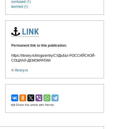
confused (1)
worried (1)
LINK
Permanent link to this publication:
https://library.rs/blogs/entry/СУДЬБЫ-РОССИЙСКОЙ-
СОЦИАЛ-ДЕМОКРАТИИ
©
library.rs
Share this article with friends