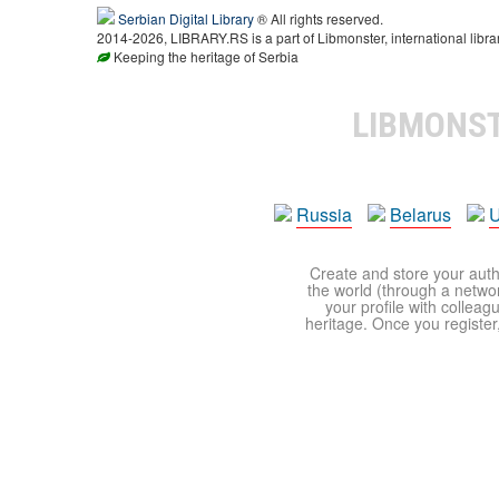
Serbian Digital Library
® All rights reserved.
2014-2026, LIBRARY.RS is a part of Libmonster, international libra
Keeping the heritage of Serbia
LIBMONS
Russia
Belarus
U
Create and store your autho
the world (through a network
your profile with colleag
heritage. Once you register,