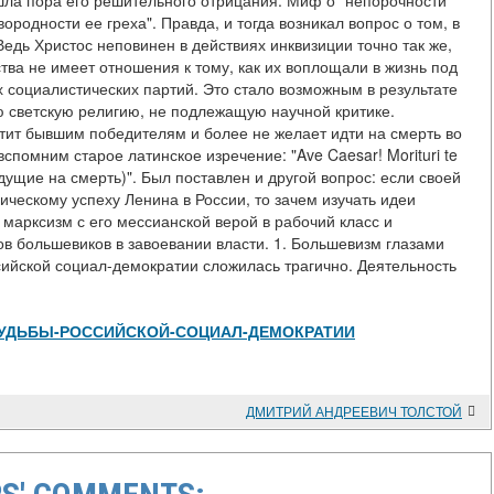
шла пора его решительного отрицания. Миф о "непорочности
одности ее греха". Правда, и тогда возникал вопрос о том, в
Ведь Христос неповинен в действиях инквизиции точно так же,
тва не имеет отношения к тому, как их воплощали в жизнь под
 социалистических партий. Это стало возможным в результате
 светскую религию, не подлежащую научной критике.
ит бывшим победителям и более не желает идти на смерть во
спомним старое латинское изречение: "Ave Caesar! Morituri te
идущие на смерть)". Был поставлен и другой вопрос: если своей
ическому успеху Ленина в России, то зачем изучать идеи
марксизм с его мессианской верой в рабочий класс и
в большевиков в завоевании власти. 1. Большевизм глазами
сийской социал-демократии сложилась трагично. Деятельность
view/-СУДЬБЫ-РОССИЙСКОЙ-СОЦИАЛ-ДЕМОКРАТИИ
ДМИТРИЙ АНДРЕЕВИЧ ТОЛСТОЙ