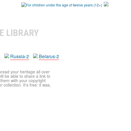
E LIBRARY
a
Russia-2
Belarus-2
pread your heritage all over
ll be able to share a link to
t them with your copyright
ollection. It's free: it was,