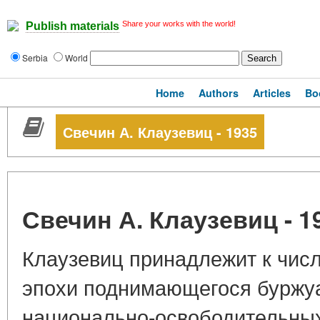
Share your works with the world!
Publish materials
Serbia
World
Home
Authors
Articles
Bo
Свечин А. Клаузевиц - 1935
Свечин А. Клаузевиц - 1
Клаузевиц принадлежит к чис
эпохи поднимающегося буржуа
национально-освободительных