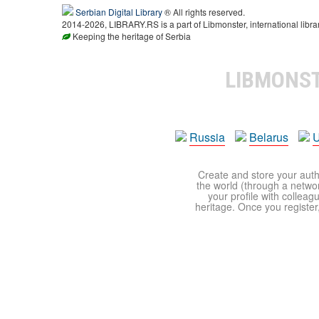
Serbian Digital Library
® All rights reserved.
2014-2026, LIBRARY.RS is a part of Libmonster, international libra
Keeping the heritage of Serbia
LIBMONS
Russia
Belarus
U
Create and store your autho
the world (through a network
your profile with colleag
heritage. Once you register,