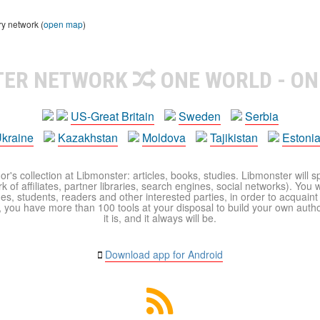
ry network (
open map
)
TER NETWORK
ONE WORLD - ON
US-Great Britain
Sweden
Serbia
kraine
Kazakhstan
Moldova
Tajikistan
Estoni
r's collection at Libmonster: articles, books, studies. Libmonster will s
 of affiliates, partner libraries, search engines, social networks). You wi
ues, students, readers and other interested parties, in order to acquain
 you have more than 100 tools at your disposal to build your own author c
it is, and it always will be.
Download app for Android