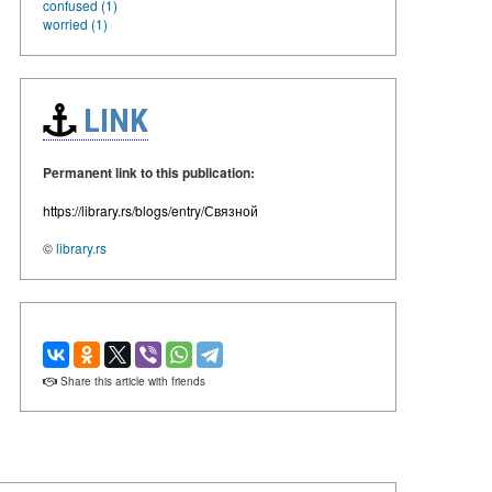
confused (1)
worried (1)
LINK
Permanent link to this publication:
https://library.rs/blogs/entry/Связной
©
library.rs
Share this article with friends