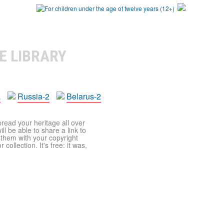
E LIBRARY
a
Russia-2
Belarus-2
pread your heritage all over
ll be able to share a link to
t them with your copyright
ollection. It's free: it was,