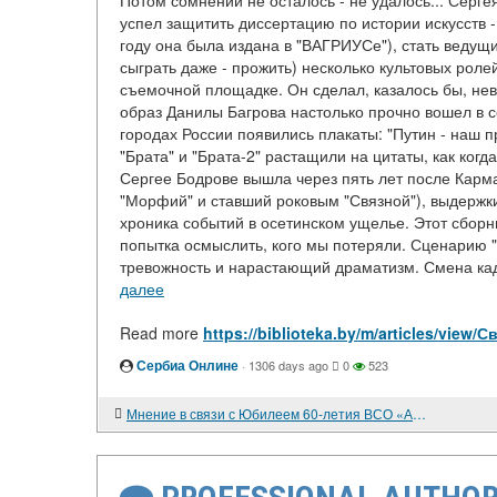
Потом сомнений не осталось - не удалось... Серг
успел защитить диссертацию по истории искусств 
году она была издана в "ВАГРИУСе"), стать ведущ
сыграть даже - прожить) несколько культовых ролей
съемочной площадке. Он сделал, казалось бы, нев
образ Данилы Багрова настолько прочно вошел в 
городах России появились плакаты: "Путин - наш п
"Брата" и "Брата-2" растащили на цитаты, как ког
Сергее Бодрове вышла через пять лет после Карма
"Морфий" и ставший роковым "Связной"), выдержки
хроника событий в осетинском ущелье. Этот сборн
попытка осмыслить, кого мы потеряли. Сценарию 
тревожность и нарастающий драматизм. Смена кадр
далее
Read more
https://biblioteka.by/m/articles/view/
Сербиа Онлине
·
1306 days ago
0
523
Мнение в связи с Юбилеем 60-летия ВСО «Анадырь» и изданием книги «Непризнанные-2»