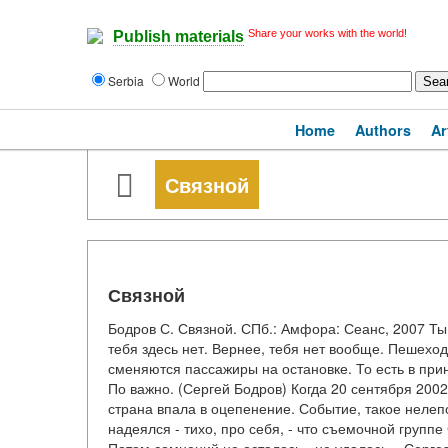
Share your works with the world!
Publish materials
Serbia
World
Home
Authors
Ar
Связной
Связной
Бодров С. Связной. СПб.: Амфора: Сеанс, 2007 Ты
тебя здесь нет. Вернее, тебя нет вообще. Пешехо
сменяются пассажиры на остановке. То есть в при
По важно. (Сергей Бодров) Когда 20 сентября 200
страна впала в оцепенение. Событие, такое нелеп
надеялся - тихо, про себя, - что съемочной групп