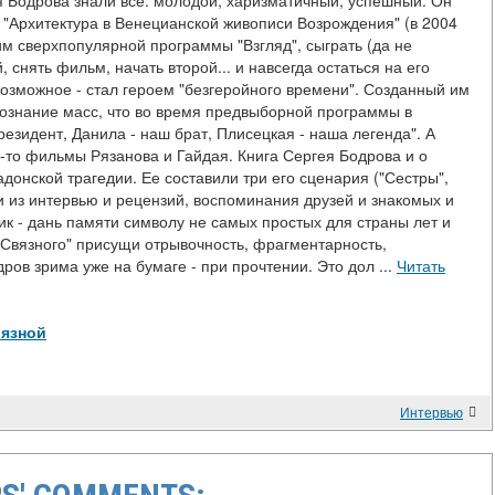
ея Бодрова знали все: молодой, харизматичный, успешный. Он
- "Архитектура в Венецианской живописи Возрождения" (в 2004
им сверхпопулярной программы "Взгляд", сыграть (да не
, снять фильм, начать второй... и навсегда остаться на его
озможное - стал героем "безгеройного времени". Созданный им
сознание масс, что во время предвыборной программы в
резидент, Данила - наш брат, Плисецкая - наша легенда". А
да-то фильмы Рязанова и Гайдая. Книга Сергея Бодрова и о
донской трагедии. Ее составили три его сценария ("Сестры",
 из интервью и рецензий, воспоминания друзей и знакомых и
ик - дань памяти символу не самых простых для страны лет и
"Связного" присущи отрывочность, фрагментарность,
ов зрима уже на бумаге - при прочтении. Это дол ...
Читать
Связной
Интервью