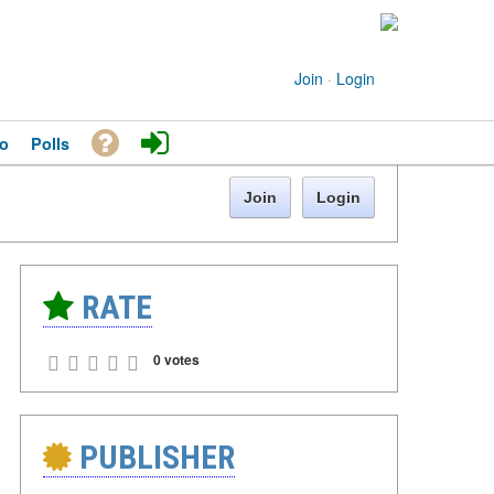
Join
·
Login
o
Polls
Join
Login
RATE
0 votes
PUBLISHER