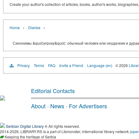
Create your author's collection of articles, books, author's works, biographies
›
›
Home
Diaries
Синонимы &quot;игроку&quot;: обычный человек или неудачник и дурак
Privacy
Terms
FAQ
Invite a Friend
Language (en)
© 2026
Librar
Editorial Contacts
About
·
News
·
For Advertisers
Serbian Digital Library
® All rights reserved.
2014-2026, LIBRARY.RS is a part of Libmonster, international library network (
ope
Keeping the heritage of Serbia