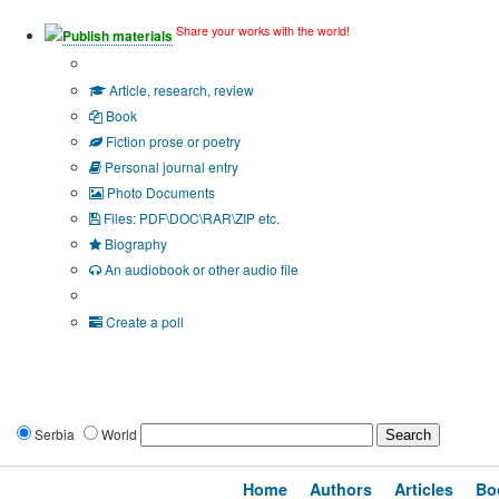
Share your works with the world!
Publish materials
Publication type?
Article, research, review
Book
Fiction prose or poetry
Personal journal entry
Photo Documents
Files: PDF\DOC\RAR\ZIP etc.
Biography
An audiobook or other audio file
Additional options:
Create a poll
Serbia
World
Home
Authors
Articles
Bo