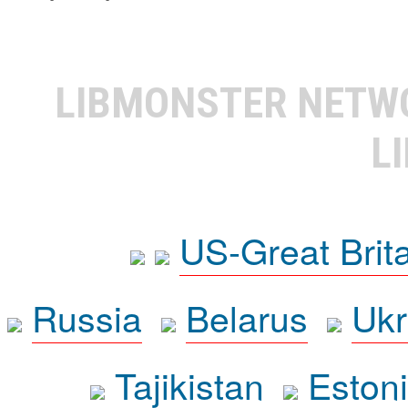
LIBMONSTER NET
L
US-Great Brit
Russia
Belarus
Ukr
Tajikistan
Eston