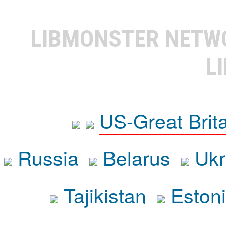
LIBMONSTER NET
L
US-Great Brit
Russia
Belarus
Ukr
Tajikistan
Eston