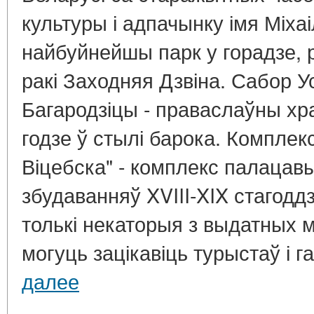
культуры і адпачынку імя Міхаі
найбуйнейшы парк у горадзе,
ракі Заходняя Дзвіна. Сабор 
Багародзіцы - праваслаўны хр
годзе ў стылі барока. Комплекс
Віцебска" - комплекс палацавы
збудаванняў XVIII-XIX стагоддз
толькі некаторыя з выдатных м
могуць зацікавіць турыстаў і га
далее