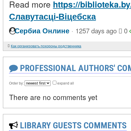
Read more
https://biblioteka.b
Славутасці-Віцебска
·
Сербиа Онлине
1257 days ago
0
Как организовать похороны родственника
PROFESSIONAL AUTHORS' CO
Order by:
expand all
There are no comments yet
LIBRARY GUESTS COMMENTS