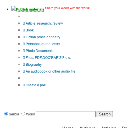
Share your works with the world!
Publish materials
Publication type?
Article, research, review
Book
Fiction prose or poetry
Personal journal entry
Photo Documents
Files: PDF\DOC\RAR\ZIP etc.
Biography
An audiobook or other audio file
Additional options:
Create a poll
Serbia
World