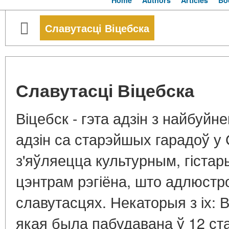
Home
Authors
Articles
Bo
Славутасці Віцебска
Славутасці Віцебска
Віцебск - гэта адзін з найбуйн
адзін са старэйшых гарадоў у
з'яўляецца культурным, гістар
цэнтрам рэгіёна, што адлюстро
славутасцях. Некаторыя з іх: В
якая была пабудавана ў 12 ста