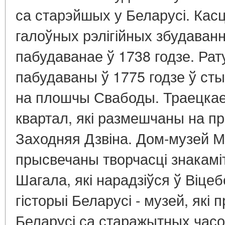
са старэйшых у Беларусі. Касц
галоўных рэлігійных збудаванн
пабудаванае ў 1738 годзе. Рат
пабудаваны ў 1775 годзе ў ст
на плошчы Свабоды. Траецкае
квартал, які размешчаны на п
Заходняя Дзвіна. Дом-музей М
прысвечаны творчасці знакамі
Шагала, які нарадзіўся ў Віц
гісторыі Беларусі - музей, які
Беларусі са старажытных часо