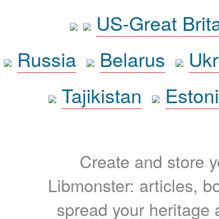
US-Great Brit
Russia
Belarus
Ukr
Tajikistan
Eston
Create and store yo
Libmonster: articles, b
spread your heritage a