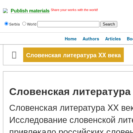
Share your works with the world!
Publish materials
Serbia
World
Home
Authors
Articles
Bo
Словенская литература XX века
Словенская литература 
Словенская литература XX века
Исследование словенской лите
привлекало российских словен