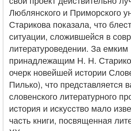
свой проект действительно лу
Люблянского и Приморского у
Старикова показала, что блес
ситуации, сложившейся в сов
литературоведении. За емким
принадлежащим Н. Н. Стариков
очерк новейшей истории Словен
Пилько), что представляется
словенского литературного пр
история и искусство мало изв
часть книги, посвященная лит