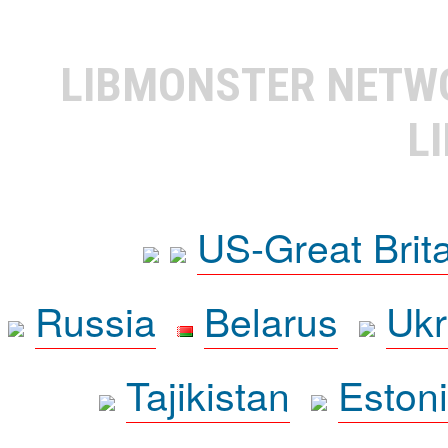
LIBMONSTER NET
L
US-Great Brit
Russia
Belarus
Ukr
Tajikistan
Eston