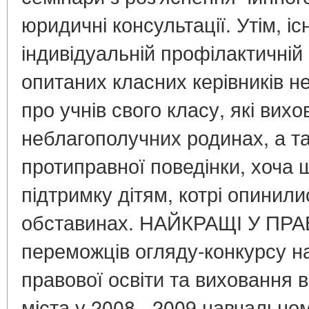
юридичні консультації. Утім, і
індивідуальній профілактичній
опитаних класних керівників н
про учнів свого класу, які вих
неблагополучних родинах, а т
протиправної поведінки, хоча 
підтримку дітям, котрі опинил
обставинах. НАЙКРАЩІ У ПРАВ
переможців огляду-конкурсу н
правової освіти та виховання 
міста у 2008 - 2009 навчально