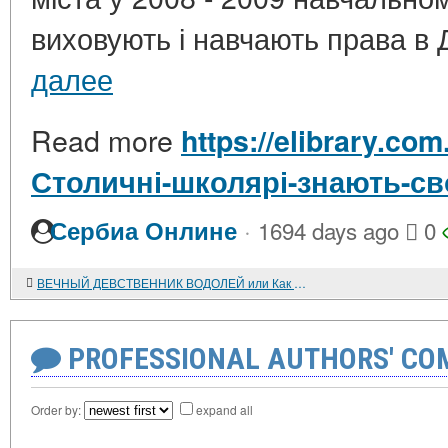
виховують і навчають права в 
далее
Read more
https://elibrary.com
Столичні-школярі-знають-св
·
Сербиа Онлине
1694 days ago
0
ВЕЧНЫЙ ДЕВСТВЕННИК ВОДОЛЕЙ или Как соблазнить тот или иной знак зодиака
PROFESSIONAL AUTHORS' CO
Order by:
expand all