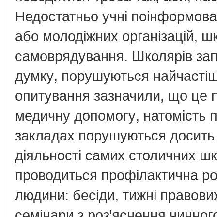
Недостатньо учні поінформован
або молодіжних організацій, шк
самоврядування. Школярів запи
думку, порушуються найчастіш
опитування зазначили, що це п
медичну допомогу, натомість п
закладах порушуються досить 
діяльності самих столичних шк
проводиться профілактична ро
людини: бесіди, тижні правових
семінари з роз'яснення чинног