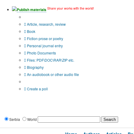
Share your works with the world!
Publish materials
Publication type?
Article, research, review
Book
Fiction prose or poetry
Personal journal entry
Photo Documents
Files: PDF\DOC\RAR\ZIP etc.
Biography
An audiobook or other audio file
Additional options:
Create a poll
Serbia
World