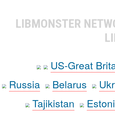
LIBMONSTER NET
L
US-Great Brit
Russia
Belarus
Ukr
Tajikistan
Eston