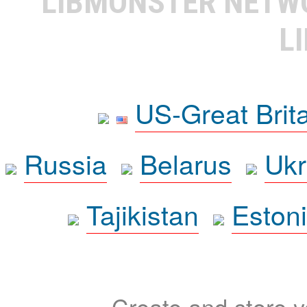
LIBMONSTER NET
L
US-Great Brit
Russia
Belarus
Ukr
Tajikistan
Eston
Create and store yo