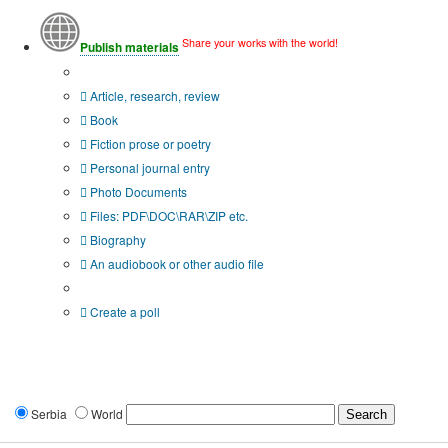
Share your works with the world!
Publish materials
Publication type?
Article, research, review
Book
Fiction prose or poetry
Personal journal entry
Photo Documents
Files: PDF\DOC\RAR\ZIP etc.
Biography
An audiobook or other audio file
Additional options:
Create a poll
Serbia
World