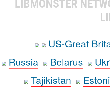
LIBMONSTER NET
L
US-Great Brit
Russia
Belarus
Ukr
Tajikistan
Eston