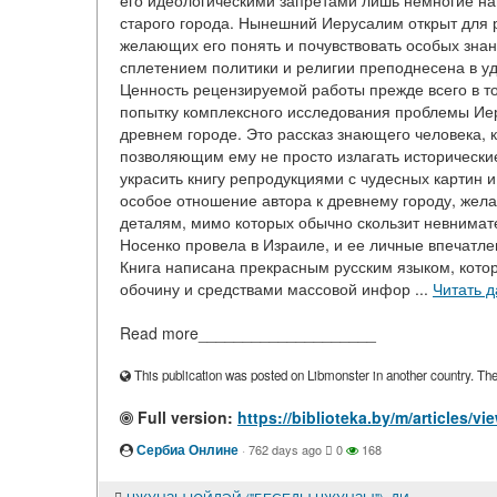
его идеологическими запретами лишь немногие н
старого города. Нынешний Иерусалим открыт для ро
желающих его понять и почувствовать особых знан
сплетением политики и религии преподнесена в у
Ценность рецензируемой работы прежде всего в то
попытку комплексного исследования проблемы Иеру
древнем городе. Это рассказ знающего человека,
позволяющим ему не просто излагать исторически
украсить книгу репродукциями с чудесных картин 
особое отношение автора к древнему городу, жел
деталям, мимо которых обычно скользит невнимате
Носенко провела в Израиле, и ее личные впечатлен
Книга написана прекрасным русским языком, котор
обочину и средствами массовой инфор ...
Читать 
Read more____________________
This publication was posted on Libmonster in another country. The a
Full version:
https://biblioteka.by/m/articl
Сербиа Онлине
·
762 days ago
0
168