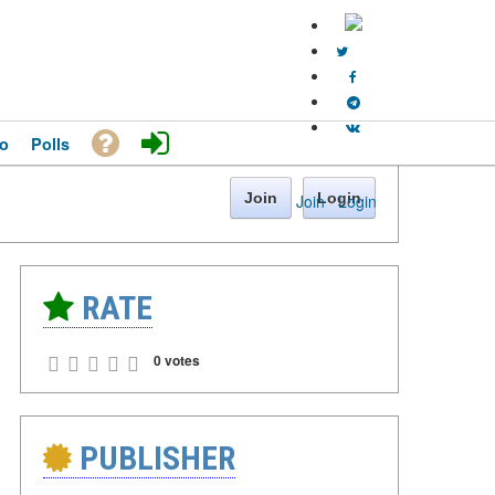
o
Polls
Join
Login
Join
·
Login
RATE
0 votes
PUBLISHER