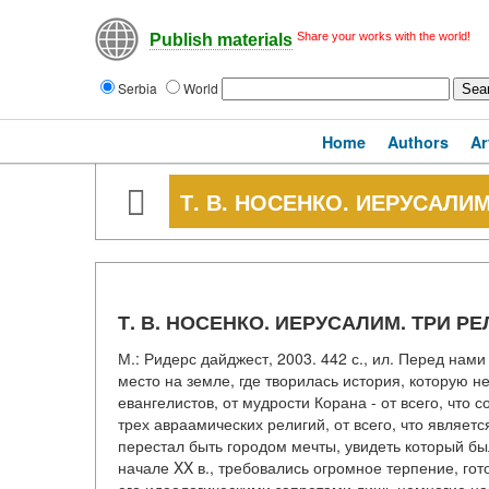
Share your works with the world!
Publish materials
Serbia
World
Home
Authors
Ar
Т. В. НОСЕНКО. ИЕРУСАЛИМ
Т. В. НОСЕНКО. ИЕРУСАЛИМ. ТРИ РЕ
М.: Ридерс дайджест, 2003. 442 с., ил. Перед нам
место на земле, где творилась история, которую н
евангелистов, от мудрости Корана - от всего, что
трех авраамических религий, от всего, что являе
перестал быть городом мечты, увидеть который бы
начале XX в., требовались огромное терпение, гот