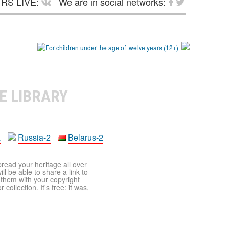
RS LIVE:
We are in social networks:
E LIBRARY
a
Russia-2
Belarus-2
pread your heritage all over
ll be able to share a link to
t them with your copyright
ollection. It's free: it was,