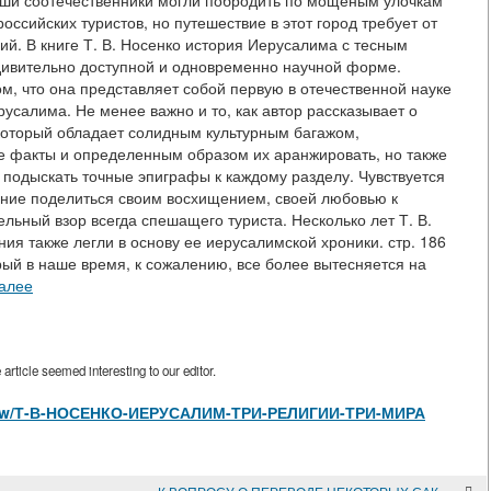
аши соотечественники могли побродить по мощеным улочкам
ссийских туристов, но путешествие в этот город требует от
ий. В книге Т. В. Носенко история Иерусалима с тесным
дивительно доступной и одновременно научной форме.
м, что она представляет собой первую в отечественной науке
салима. Не менее важно и то, как автор рассказывает о
 который обладает солидным культурным багажом,
е факты и определенным образом их аранжировать, но также
и подыскать точные эпиграфы к каждому разделу. Чувствуется
ание поделиться своим восхищением, своей любовью к
льный взор всегда спешащего туриста. Несколько лет Т. В.
ия также легли в основу ее иерусалимской хроники. стр. 186
ый в наше время, к сожалению, все более вытесняется на
далее
rticle seemed interesting to our editor.
es/view/Т-В-НОСЕНКО-ИЕРУСАЛИМ-ТРИ-РЕЛИГИИ-ТРИ-МИРА