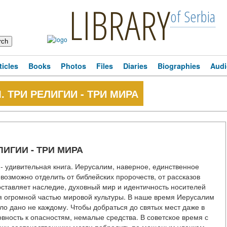
LIBRARY
of Serbia
ticles
Books
Photos
Files
Diaries
Biographies
Audi
. ТРИ РЕЛИГИИ - ТРИ МИРА
ЛИГИИ - ТРИ МИРА
и - удивительная книга. Иерусалим, наверное, единственное
евозможно отделить от библейских пророчеств, от рассказов
 составляет наследие, духовный мир и идентичность носителей
тся огромной частью мировой культуры. В наше время Иерусалим
ло дано не каждому. Чтобы добраться до святых мест даже в
овность к опасностям, немалые средства. В советское время с