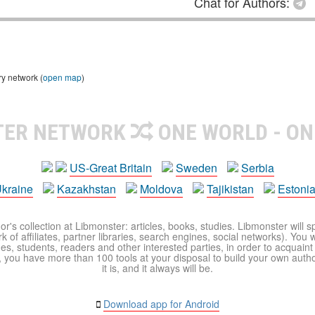
Chat for Authors:
ry network (
open map
)
TER NETWORK
ONE WORLD - ON
US-Great Britain
Sweden
Serbia
kraine
Kazakhstan
Moldova
Tajikistan
Estoni
r's collection at Libmonster: articles, books, studies. Libmonster will s
 of affiliates, partner libraries, search engines, social networks). You wi
ues, students, readers and other interested parties, in order to acquain
 you have more than 100 tools at your disposal to build your own author c
it is, and it always will be.
Download app for Android