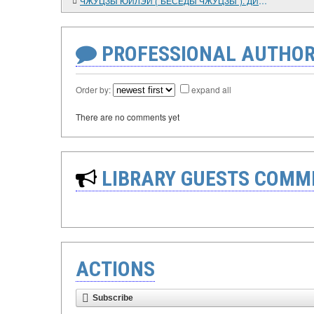
ЧЖУЦЗЫ ЮЙЛЭЙ ("БЕСЕДЫ ЧЖУЦЗЫ"). ДИАЛОГИ 1 - 19 РАЗДЕЛА 1 "ВЕЛИКИЙ ПРЕДЕЛ, НЕБО И ЗЕМЛЯ"; § 1 "О ПРИНЦИПЕ И ПНЕВМЕ" ГЛАВЫ 1
PROFESSIONAL AUTHOR
Order by:
expand all
There are no comments yet
LIBRARY GUESTS COMM
ACTIONS
Subscribe