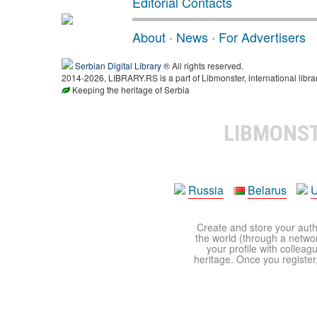
Editorial Contacts
About
·
News
·
For Advertisers
Serbian Digital Library
® All rights reserved.
2014-2026, LIBRARY.RS is a part of Libmonster, international libra
Keeping the heritage of Serbia
LIBMONS
Russia
Belarus
U
Create and store your autho
the world (through a network
your profile with colleag
heritage. Once you register,