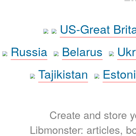
US-Great Brit
Russia
Belarus
Ukr
Tajikistan
Eston
Create and store yo
Libmonster: articles, b