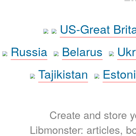
US-Great Brit
Russia
Belarus
Ukr
Tajikistan
Eston
Create and store yo
Libmonster: articles, b