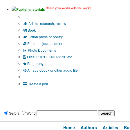
Share your works with the world!
Publish materials
Publication type?
Article, research, review
Book
Fiction prose or poetry
Personal journal entry
Photo Documents
Files: PDF\DOC\RAR\ZIP etc.
Biography
An audiobook or other audio file
Additional options:
Create a poll
Serbia
World
Home
Authors
Articles
Bo