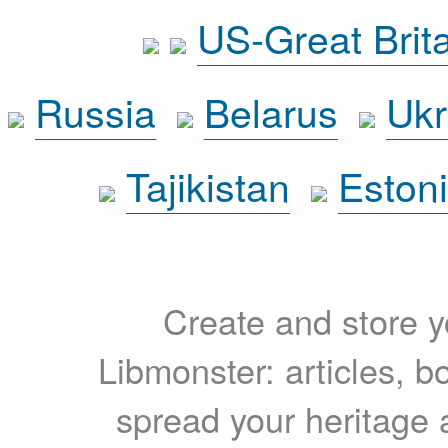
US-Great Brit
Russia
Belarus
Ukr
Tajikistan
Eston
Create and store yo
Libmonster: articles, b
spread your heritage a