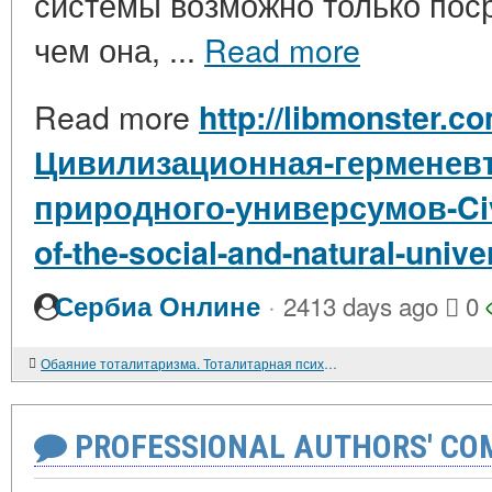
системы возможно только пос
чем она, ...
Read more
Read more
http://libmonster.co
Цивилизационная-герменевт
природного-универсумов-Civi
of-the-social-and-natural-univ
·
Сербиа Онлине
2413 days ago
0
Обаяние тоталитаризма. Тоталитарная психология в постсоветской России
PROFESSIONAL AUTHORS' CO