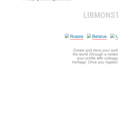
LIBMONS
Russia
Belarus
U
Create and store your autho
the world (through a network
your profile with colleag
heritage. Once you register,