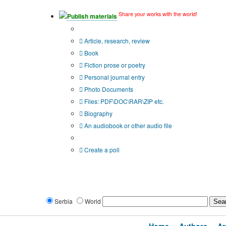
Share your works with the world!
Publish materials
Publication type?
Article, research, review
Book
Fiction prose or poetry
Personal journal entry
Photo Documents
Files: PDF\DOC\RAR\ZIP etc.
Biography
An audiobook or other audio file
Additional options:
Create a poll
Serbia
World