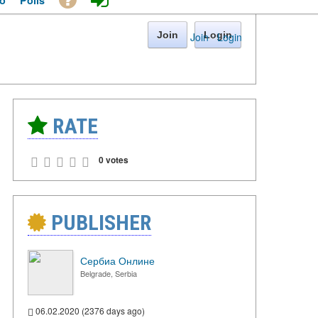
o
Polls
Join
Login
Join
·
Login
RATE
0 votes
PUBLISHER
Сербиа Онлине
Belgrade, Serbia
06.02.2020 (2376 days ago)