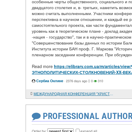
особенные черты общественного, социального и п
двадцатого столетия и, в- третьих, наметить воз
можно считать выполненными. Участники конферен
перспективна в научном отношении, и каждый ее 
самостоятельного проекта, как части фундамента
уровень как в теоретическом плане - доклад акаде
-нация - государство", так и в научно-практическ
"Совершенствование базы данных по истории Балка
Института истории БАН проф. Г. Маркова "Историче
пленарном заседании конференции. При обсуждени
Read more
https://elibrary.com.ua/m/articles
ЭТНОПОЛИТИЧЕСКИХ-СТОЛКНОВЕНИЙ-XX-ВЕК
Сербиа Онлине
·
2376 days ago
0
310
МЕЖДУНАРОДНАЯ КОНФЕРЕНЦИЯ "ХРИСТИАНСТВО НА ПОРОГЕ НОВОГО ТЫСЯЧЕЛЕТИЯ"
PROFESSIONAL AUTHOR
Order by:
expand all