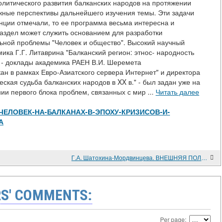
олитического развития балканских народов на протяжении
можные перспективы дальнейшего изучения темы. Эти задачи
ции отмечали, то ее программа весьма интересна и
раздел может служить основанием для разработки
льной проблемы "Человек и общество". Высокий научный
мика Г.Г. Литаврина "Балканский регион: этнос- народность
ом - доклады академика РАЕН В.И. Шеремета
н в рамках Евро-Азиатского сервера Интернет" и директора
ская судьба балканских народов в XX в." - был задан уже на
и первого блока проблем, связанных с мир ...
Читать далее
/view/ЧЕЛОВЕК-НА-БАЛКАНАХ-В-ЭПОХУ-КРИЗИСОВ-И-
А
Г.А. Шатохина-Мордвинцева. ВНЕШНЯЯ ПОЛИТИКА НИДЕРЛАНДОВ. 1713-1763 гг.; СТАНОВЛЕНИЕ ГОЛЛАНДСКОГО НЕЙТРАЛИТЕТА. М.: ИВИ РАН 1998
S' COMMENTS:
Per page: