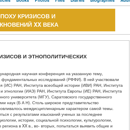
ticles
Books
Photos
Files
Diaries
Biographies
Audi
ЭПОХУ КРИЗИСОВ И
КНОВЕНИЙ XX ВЕКА
РИЗИСОВ И ЭТНОПОЛИТИЧЕСКИХ
дународная научная конференция на указанную тему,
а фундаментальных исследований (РФФИ). В ней участвовали
я (ИС) РАН, Института всеобщей истории (ИВИ) РАН, Института
 и этнологии (ИАЭ) РАН, Института Европы (ИЕ) РАН, Института
ного университета (МГУ), Саратовского государственного
ии наук (Б А Н). Столь широкое представительство
ловливалось междисциплинарным характером самой темы.
ться с результатами изысканий ученых за последнее
иологии, истории, социальной психологии, культурологии,
региона в XX в., во- вторых, попытаться выявить общие и