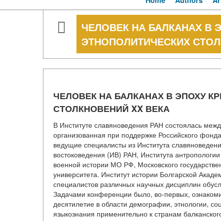
Home
Authors
Ar
ЧЕЛОВЕК НА БАЛКАНАХ В 
ЭТНОПОЛИТИЧЕСКИХ СТОЛ
ЧЕЛОВЕК НА БАЛКАНАХ В ЭПОХУ К
СТОЛКНОВЕНИЙ XX ВЕКА
В Институте славяноведения РАН состоялась меж
организованная при поддержке Российского фонд
ведущие специалисты из Института славяноведени
востоковедения (ИВ) РАН, Института антропологии
военной истории МО РФ, Московского государствен
университета. Институт истории Болгарской Академ
специалистов различных научных дисциплин обус
Задачами конференции было, во-первых, ознакоми
десятилетие в области демографии, этнологии, соц
языкознания применительно к странам балканского 