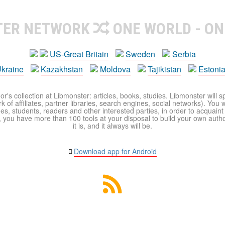
TER NETWORK
ONE WORLD - ON
US-Great Britain
Sweden
Serbia
kraine
Kazakhstan
Moldova
Tajikistan
Estoni
r's collection at Libmonster: articles, books, studies. Libmonster will s
 of affiliates, partner libraries, search engines, social networks). You wi
ues, students, readers and other interested parties, in order to acquain
 you have more than 100 tools at your disposal to build your own author c
it is, and it always will be.
Download app for Android