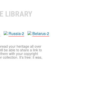
E LIBRARY
a
Russia-2
Belarus-2
pread your heritage all over
ll be able to share a link to
t them with your copyright
ollection. It's free: it was,