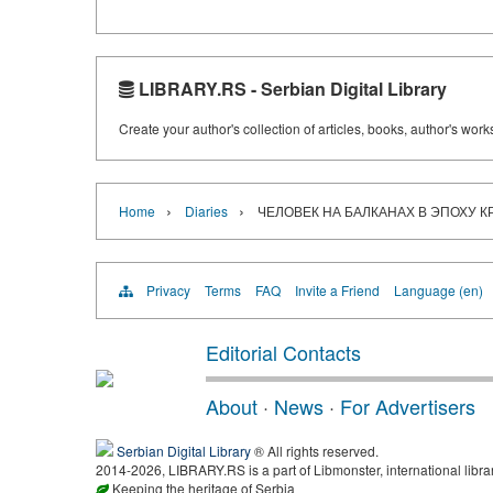
LIBRARY.RS - Serbian Digital Library
Create your author's collection of articles, books, author's wor
›
›
Home
Diaries
ЧЕЛОВЕК НА БАЛКАНАХ В ЭПОХУ 
Privacy
Terms
FAQ
Invite a Friend
Language (en)
Editorial Contacts
About
·
News
·
For Advertisers
Serbian Digital Library
® All rights reserved.
2014-2026, LIBRARY.RS is a part of Libmonster, international libra
Keeping the heritage of Serbia