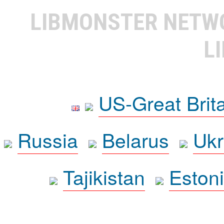
LIBMONSTER NET
L
US-Great Brit
Russia
Belarus
Ukr
Tajikistan
Eston