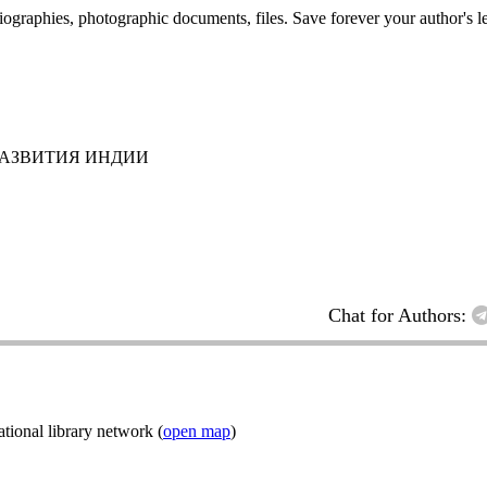
 biographies, photographic documents, files. Save forever your author's l
РАЗВИТИЯ ИНДИИ
Chat for Authors:
ional library network (
open map
)