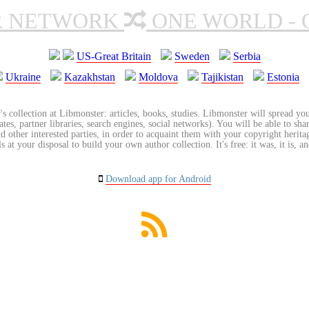
R NETWORK
ONE WORLD - 
US-Great Britain
Sweden
Serbia
Ukraine
Kazakhstan
Moldova
Tajikistan
Estonia
's collection at Libmonster: articles, books, studies. Libmonster will spread you
tes, partner libraries, search engines, social networks). You will be able to sha
nd other interested parties, in order to acquaint them with your copyright herit
 at your disposal to build your own author collection. It's free: it was, it is, an
Download app for Android