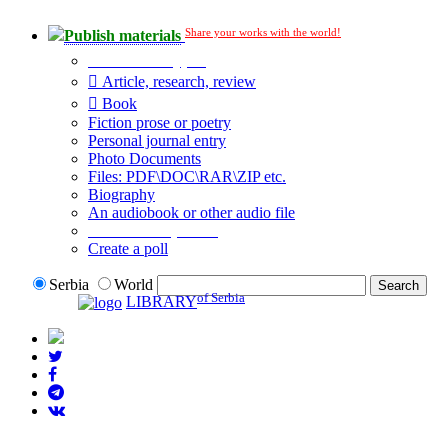
Share your works with the world!
Publish materials
Publication type?
Article, research, review
Book
Fiction prose or poetry
Personal journal entry
Photo Documents
Files: PDF\DOC\RAR\ZIP etc.
Biography
An audiobook or other audio file
Additional options:
Create a poll
Serbia
World
of Serbia
LIBRARY