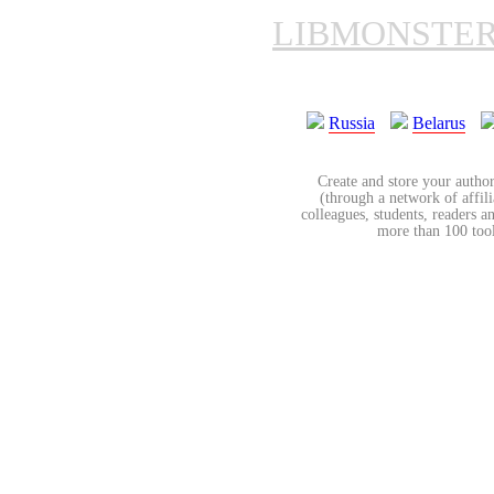
LIBMONSTE
Russia
Belarus
Create and store your author
(through a network of affilia
colleagues, students, readers a
more than 100 tools