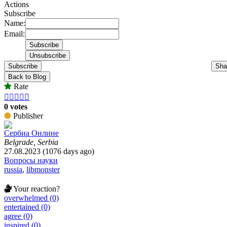
Actions
Subscribe
Name:
Email:
Subscribe
Sha
Back to Blog
Rate





0 votes
Publisher
Сербиа Онлине
Belgrade, Serbia
27.08.2023 (1076 days ago)
Вопросы науки
russia
,
libmonster
Your reaction?
overwhelmed (0)
entertained (0)
agree (0)
inspired (0)