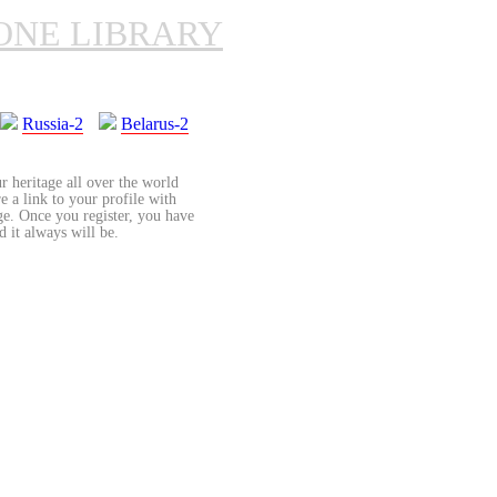
ONE LIBRARY
Russia-2
Belarus-2
r heritage all over the world
re a link to your profile with
age. Once you register, you have
d it always will be.