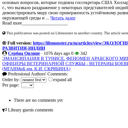
основых вопросов, которые подняла госсекретарь США Хиллар
г., что вызвало раздражение у некоторых представителей инди
демонстрировать миру свою приверженость устойчивому развит
окружающей среды и ...
Читать далее
Read more____________________
This publication was posted on Libmonster in another country. The article seeme
Full version:
https://libmonster.ru/m/articles/view
РАЗВИТИЯ-ИНДИИ
Сербиа Онлине
·
1076 days ago
0
342
ЭМАНСИПАЦИЯ В ТУНИСЕ. ФЕНОМЕН АРАБСКОГО МИ
ОФИЦЕРЫ ВЕТЕРИНАРНОЙ СЛУЖБЫ - ВЕТЕРАНЫ БОЕВ
(МГАВМиБ им. К.И. СКРЯБИНА)
Professional Authors' Comments:
Order by:
expand all
Per page:
There are no comments yet
Library guests comments