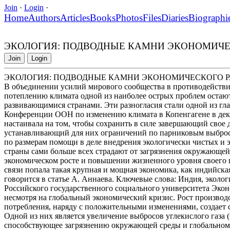
Join
·
Login
·
Home
Authors
Articles
Books
Photos
Files
Diaries
Biographi
ЭКОЛОГИЯ: ПОДВОДНЫЕ КАМНИ ЭКОНОМИЧЕ
Join
Login
ЭКОЛОГИЯ: ПОДВОДНЫЕ КАМНИ ЭКОНОМИЧЕСКОГО 
В объединении усилий мирового сообщества в противодейств
потеплению климата одной из наиболее острых проблем остаю
развивающимися странами. Эти разногласия стали одной из гл
Конференции ООН по изменению климата в Копенгагене в декаб
настаивала на том, чтобы сохранить в силе завершающий свое д
устанавливающий для них ограничений по парниковым выбросам
по размерам помощи в деле внедрения экологически чистых и
страны сами больше всех страдают от загрязнения окружающей
экономическом росте и повышении жизненного уровня своего 
связи попала такая крупная и мощная экономика, как индийская
говорится в статье А. Аннаева. Ключевые слова: Индия, экол
Российского государственного социального университета Эко
несмотря на глобальный экономический кризис. Рост производ
потребления, наряду с положительными изменениями, создает 
Одной из них является увеличение выбросов углекислого газа
способствующее загрязнению окружающей среды и глобальном