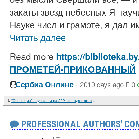
закаты звезд небесных Я научи
Науке числ и грамоте, я дал и
Читать далее
Read more
https://biblioteka.
ПРОМЕТЕЙ-ПРИКОВАННЫЙ
·
Сербиа Онлине
2010 days ago
0
"Эволюция" - лучшая игра 2021-го года в экосистеме Джойказино (личный опыт)
PROFESSIONAL AUTHORS' CO