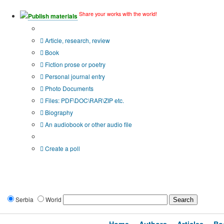
Share your works with the world!
Publish materials
Publication type?
Article, research, review
Book
Fiction prose or poetry
Personal journal entry
Photo Documents
Files: PDF\DOC\RAR\ZIP etc.
Biography
An audiobook or other audio file
Additional options:
Create a poll
Serbia
World