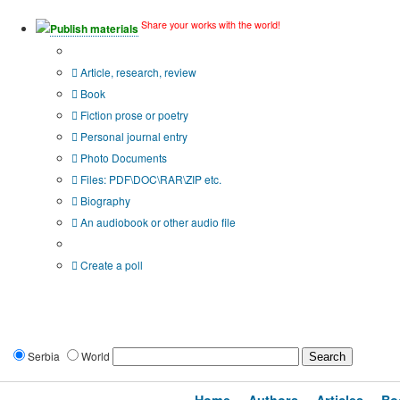
Share your works with the world!
Publish materials
Publication type?
Article, research, review
Book
Fiction prose or poetry
Personal journal entry
Photo Documents
Files: PDF\DOC\RAR\ZIP etc.
Biography
An audiobook or other audio file
Additional options:
Create a poll
Serbia
World