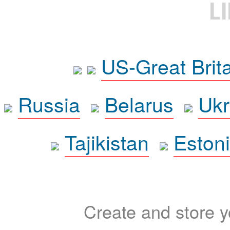
L
US-Great Brit
Russia
Belarus
Ukr
Tajikistan
Eston
Create and store yo