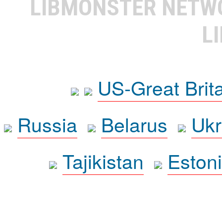
LIBMONSTER NET
L
US-Great Brit
Russia
Belarus
Ukr
Tajikistan
Eston