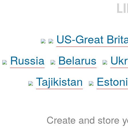
L
US-Great Brit
Russia
Belarus
Ukr
Tajikistan
Eston
Create and store yo