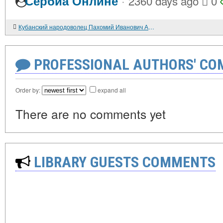
·
Сербиа Онлине
2360 days ago
0
Кубанский народоволец Пахомий Иванович Андреюшкин
PROFESSIONAL AUTHORS' CO
Order by:
expand all
There are no comments yet
LIBRARY GUESTS COMMENTS