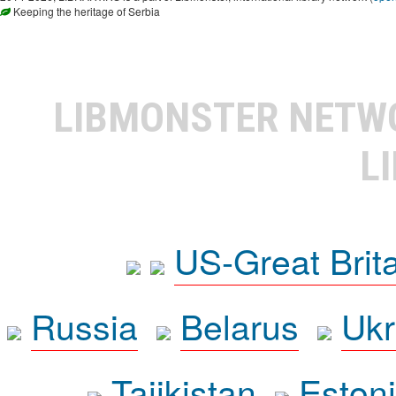
Keeping the heritage of Serbia
LIBMONSTER NET
L
US-Great Brit
Russia
Belarus
Ukr
Tajikistan
Eston