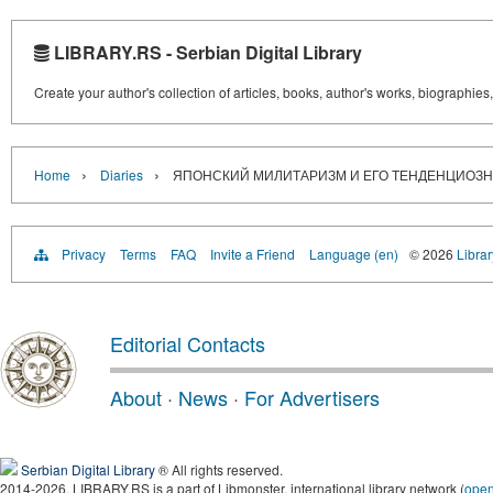
LIBRARY.RS - Serbian Digital Library
Create your author's collection of articles, books, author's works, biographies
›
›
Home
Diaries
ЯПОНСКИЙ МИЛИТАРИЗМ И ЕГО ТЕНДЕНЦИОЗН
Privacy
Terms
FAQ
Invite a Friend
Language (en)
© 2026
Librar
Editorial Contacts
About
·
News
·
For Advertisers
Serbian Digital Library
® All rights reserved.
2014-2026, LIBRARY.RS is a part of Libmonster, international library network (
ope