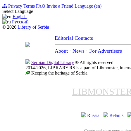
Privacy
Terms
FAQ
Invite a Friend
Language (en)
Select Language
English
Русский
© 2026
Library of Serbia
Editorial Contacts
About
·
News
·
For Advertisers
Serbian Digital Library
® All rights reserved.
2014-2026, LIBRARY.RS is a part of Libmonster, internat
Keeping the heritage of Serbia
LIBMONSTE
Russia
Belarus
Create and store your author