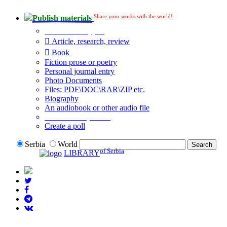
Share your works with the world!
Publish materials
Publication type?
Article, research, review
Book
Fiction prose or poetry
Personal journal entry
Photo Documents
Files: PDF\DOC\RAR\ZIP etc.
Biography
An audiobook or other audio file
Additional options:
Create a poll
Serbia
World
of Serbia
LIBRARY