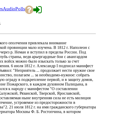
es
Audio
Polls
.
ского ополчения привлекала внимание
ской провинции мало изучена. В 1812 г. Наполеон с
через р. Неман и вступил в пределы России. Под
лубь страны, ведя арьергардные бои с авангардом
х войск можно было изыскать только за счет
ения. 6 июля 1812 г. Александр I подписал манифест
бъявил: "Неприятель ... продолжает нести оружие свое
инство, полагаем ... за необходимо-нужное: собрать
рую ограду в подкрепление первой, и в защиту домов,
янине Пожарского, в каждом духовном Палицына, в
ился к народу с манифестом "О составлении
алужской, Рязанской, Тверской, Ярославской,
оставляемая ныне внутренняя сила не есть милиция
лчение, устрояемое из предосторожности в
"2. 21 июля 1812 г. на имя гражданского губернатора
рнатора Москвы Ф. Б. Ростопчина, в котором