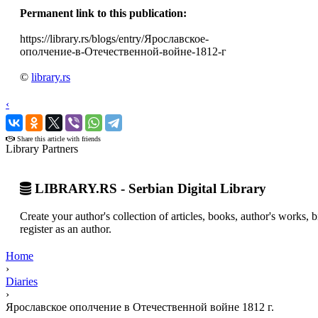
Permanent link to this publication:
https://library.rs/blogs/entry/Ярославское-
ополчение-в-Отечественной-войне-1812-г
©
library.rs
‹
›
Share this article with friends
Library Partners
LIBRARY.RS - Serbian Digital Library
Create your author's collection of articles, books, author's works,
register as an author.
Home
›
Diaries
›
Ярославское ополчение в Отечественной войне 1812 г.