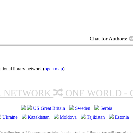
Chat for Authors:
ional library network (
open map
)
R NETWORK
ONE WORLD - 
US-Great Britain
Sweden
Serbia
Ukraine
Kazakhstan
Moldova
Tajikistan
Estonia
's collection at Libmonster: articles, books, studies. Libmonster will spread you