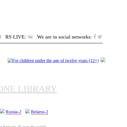
RS LIVE:
We are in social networks:
ONE LIBRARY
Russia-2
Belarus-2
r heritage all over the world