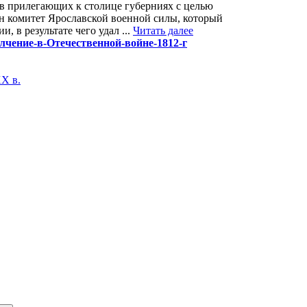
 в прилегающих к столице губерниях с целью
ан комитет Ярославской военной силы, который
, в результате чего удал ...
Читать далее
ополчение-в-Отечественной-войне-1812-г
X в.