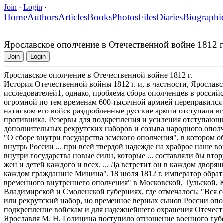
Join
·
Login
·
Home
Authors
Articles
Books
Photos
Files
Diaries
Biographi
Ярославское ополчение в Отечественной войне 1812 г
Join
Login
Ярославское ополчение в Отечественной войне 1812 г.
История Отечественной войны 1812 г. и, в частности, Ярослав
исследователей1, однако, проблема сбора ополченцев в россий
огромной по тем временам 600-тысячной армией переправился 
натиском его войск раздробленные русские армии отступали вг
противника. Резервы для подкрепления и усиления отступающи
дополнительных рекрутских наборов и созыва народного ополч
"О сборе внутри государства земского ополчения", в котором о
внутрь России ... при всей твердой надежде на храброе наше во
внутри государства новые силы, которые ... составляли бы вто
жен и детей каждого и всех. ... Да встретит он в каждом двор
каждом гражданине Минина". 18 июля 1812 г. император обрат
временного внутреннего ополчения" в Московской, Тульской, К
Владимирской и Смоленской губерниях, где отмечалось: "Вся с
или рекрутский набор, но временное верных сынов России опо
подкрепление войскам и для надежнейшего охранения Отечества
Ярославля М. Н. Голицина поступило отношение военного губе