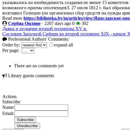
указывалось на необходимость создания не менее 15 комитетов
возможного приема ополченцев3. 27 июля 1812 г. был образов
возглавил Голицин (он организовал сбор средств на нужды армии
Read more
https://biblioteka.by/m/articles/view/Ярославское-
Сербиа Онлине
·
2207 days ago
0
302
Дьяки и подьячие второй половины XV в.
Сословия Западной Сибири во второй половине XIX - начале X
Professional Authors' Comments:
Order by:
expand all
Per page:
There are no comments yet
Library guests comments
Actions
Subscribe
Name:
Email: