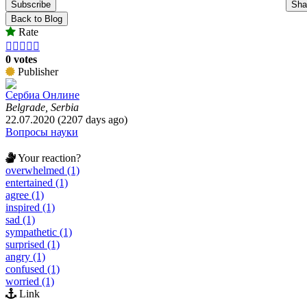
Subscribe
Sha
Back to Blog
Rate





0 votes
Publisher
Сербиа Онлине
Belgrade, Serbia
22.07.2020 (2207 days ago)
Вопросы науки
Your reaction?
overwhelmed (1)
entertained (1)
agree (1)
inspired (1)
sad (1)
sympathetic (1)
surprised (1)
angry (1)
confused (1)
worried (1)
Link