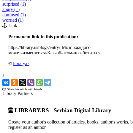
surprised (1)
angry (1)
confused (1)
worried (1)
Link
Permanent link to this publication:
https://library.rs/blogs/entry/-Мозг-каждого-
может-измениться-Как-об-этом-позаботиться
©
library.rs
‹
›
Share this article with friends
Library Partners
LIBRARY.RS - Serbian Digital Library
Create your author's collection of articles, books, author's works,
register as an author.