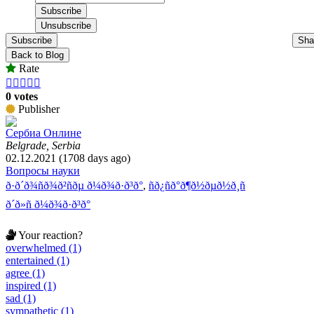
Subscribe
Sha
Back to Blog
Rate





0 votes
Publisher
Сербиа Онлине
Belgrade, Serbia
02.12.2021 (1708 days ago)
Вопросы науки
ð·ð´ð¾ñð¾ð²ñðµ ð¼ð¾ð·ð³ð°
,
ñð¿ñð°ð¶ð½ðµð½ð¸ñ
ð´ð»ñ ð¼ð¾ð·ð³ð°
Your reaction?
overwhelmed (1)
entertained (1)
agree (1)
inspired (1)
sad (1)
sympathetic (1)