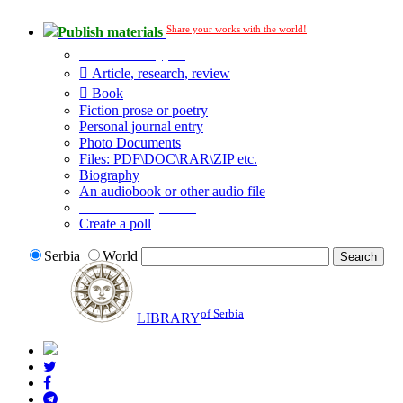
Share your works with the world!
Publish materials
Publication type?
Article, research, review
Book
Fiction prose or poetry
Personal journal entry
Photo Documents
Files: PDF\DOC\RAR\ZIP etc.
Biography
An audiobook or other audio file
Additional options:
Create a poll
Serbia
World
of Serbia
LIBRARY