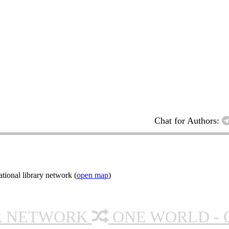
Chat for Authors:
ional library network (
open map
)
R NETWORK
ONE WORLD - 