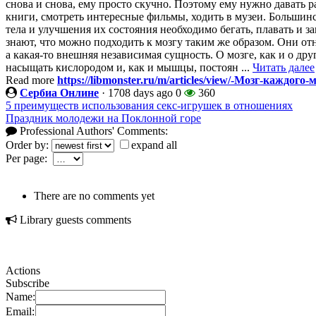
снова и снова, ему просто скучно. Поэтому ему нужно давать 
книги, смотреть интересные фильмы, ходить в музеи. Большинс
тела и улучшения их состояния необходимо бегать, плавать и з
знают, что можно подходить к мозгу таким же образом. Они отно
а какая-то внешняя независимая сущность. О мозге, как и о дру
насыщать кислородом и, как и мышцы, постоян ...
Читать далее
Read more
https://libmonster.ru/m/articles/view/-Мозг-каждо
Сербиа Онлине
·
1708 days ago
0
360
5 преимуществ использования секс-игрушек в отношениях
Праздник молодежи на Поклонной горе
Professional Authors' Comments:
Order by:
expand all
Per page:
There are no comments yet
Library guests comments
Actions
Subscribe
Name:
Email: