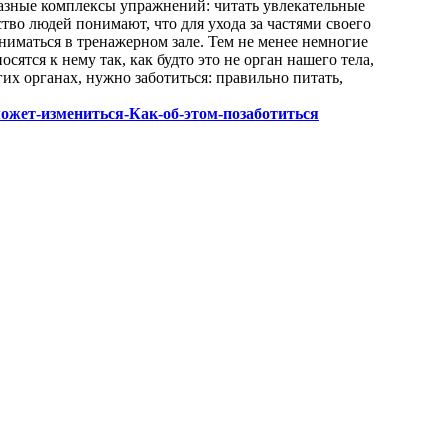
разные комплексы упражнений: читать увлекательные
тво людей понимают, что для ухода за частями своего
аниматься в тренажерном зале. Тем не менее немногие
сятся к нему так, как будто это не орган нашего тела,
гих органах, нужно заботиться: правильно питать,
го-может-измениться-Как-об-этом-позаботиться