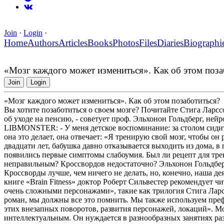
Join
·
Login
·
Home
Authors
Articles
Books
Photos
Files
Diaries
Biographi
«Мозг каждого может измениться». Как об этом поза
Join
Login
«Мозг каждого может измениться». Как об этом позаботиться?
Вы хотите позаботиться о своем мозге? Почитайте Стига Ларссо
об уходе на пенсию, - советует проф. Эльхонон Гольдберг, не
LIBMONSTER: - У меня детское воспоминание: за столом сидит
она это делает, она отвечает: «Я тренирую свой мозг, чтобы о
двадцати лет, бабушка давно отказывается выходить из дома, в 
появились первые симптомы слабоумия. Был ли рецепт для тре
неправильным? Кроссвордов недостаточно? Эльхонон Гольдберг:
Кроссворды лучше, чем ничего не делать, но, конечно, наша де
книге «Brain Fitness» доктор Роберт Сильвестер рекомендует 
очень сложными персонажами», такие как трилогия Стига Ларс
роман, мы должны все это помнить. Мы также используем преф
этих внезапных поворотов, развития персонажей, локаций». Моз
интеллектуальным. Он нуждается в разнообразных занятиях раз