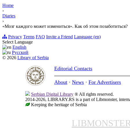
Home
›
Diaries
›
«Мозг каждого может измениться». Как об этом позаботиться?
Privacy
Terms
FAQ
Invite a Friend
Language (en)
Select Language
English
Русский
© 2026
Library of Serbia
Editorial Contacts
About
·
News
·
For Advertisers
Serbian Digital Library
® All rights reserved.
2014-2026, LIBRARY.RS is a part of Libmonster, internat
Keeping the heritage of Serbia
LIBMONSTE