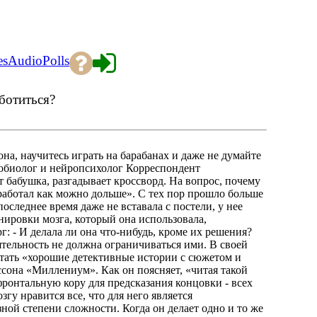
es
Audio
Polls
ботиться?
на, научитесь играть на барабанах и даже не думайте
йробиолог и нейропсихолог Корреспондент
 бабушка, разгадывает кроссворд. На вопрос, почему
н работал как можно дольше». С тех пор прошло больше
последнее время даже не вставала с постели, у нее
нировки мозга, который она использовала,
 - И делала ли она что-нибудь, кроме их решения?
ятельность не должна ограничиваться ими. В своей
читать «хорошие детективные истории с сюжетом и
сона «Миллениум». Как он поясняет, «читая такой
ронтальную кору для предсказания концовки - всех
гу нравится все, что для него является
ной степени сложности. Когда он делает одно и то же