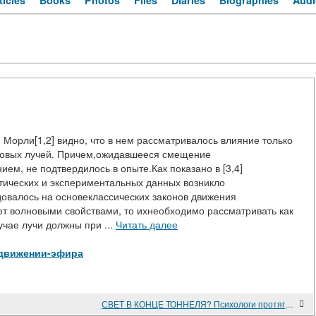
ticles
Books
Photos
Files
Diaries
Biographies
Audi
 Морли[1,2] видно, что в нем рассматривалось влияние только
товых лучей. Причем,ожидавшееся смещение
м, не подтвердилось в опыте.Как показано в [3,4]
етических и экспериментальных данных возникло
довалось на основеклассических законов движения
ют волновыми свойствами, то ихнеобходимо рассматривать как
чае лучи должны при ...
Читать далее
-О-движении-эфира
СВЕТ В КОНЦЕ ТОННЕЛЯ? Психологи протягивают руку помощи