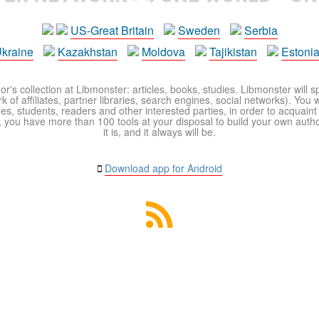
US-Great Britain
Sweden
Serbia
kraine
Kazakhstan
Moldova
Tajikistan
Estoni
r's collection at Libmonster: articles, books, studies. Libmonster will s
 of affiliates, partner libraries, search engines, social networks). You wi
ues, students, readers and other interested parties, in order to acquain
 you have more than 100 tools at your disposal to build your own author c
it is, and it always will be.
Download app for Android