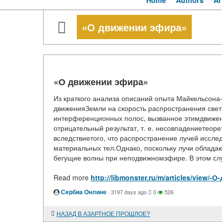
Home
Authors
Ar
«О движении эфира»
«О движении эфира»
Из краткого анализа описаний опыта Майкельсона-
движенияЗемли на скорость распространения све
интерференционных полос, вызванное этимдвижение
отрицательный результат, т. е. несовпадениетеор
вследствиетого, что распространение лучей иссле
материальных тел.Однако, поскольку лучи облада
бегущие волны при неподвижномэфире. В этом слу
Read more
http://libmonster.ru/m/articles/view/
Сербиа Онлине
·
3197 days ago
0
526
НАЗАД В АЗАРТНОЕ ПРОШЛОЕ?