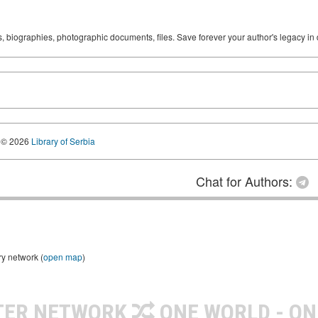
ks, biographies, photographic documents, files. Save forever your author's legacy in 
© 2026
Library of Serbia
Chat for Authors:
ry network (
open map
)
TER NETWORK
ONE WORLD - ON