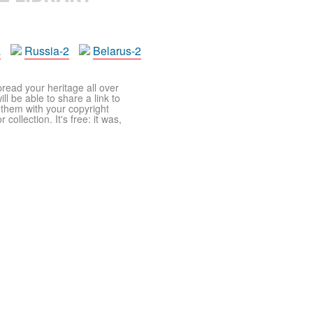
a
Russia-2
Belarus-2
pread your heritage all over
ll be able to share a link to
t them with your copyright
ollection. It's free: it was,