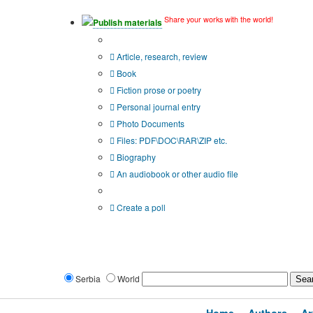
Share your works with the world!
Publish materials
Publication type?
Article, research, review
Book
Fiction prose or poetry
Personal journal entry
Photo Documents
Files: PDF\DOC\RAR\ZIP etc.
Biography
An audiobook or other audio file
Additional options:
Create a poll
Serbia
World