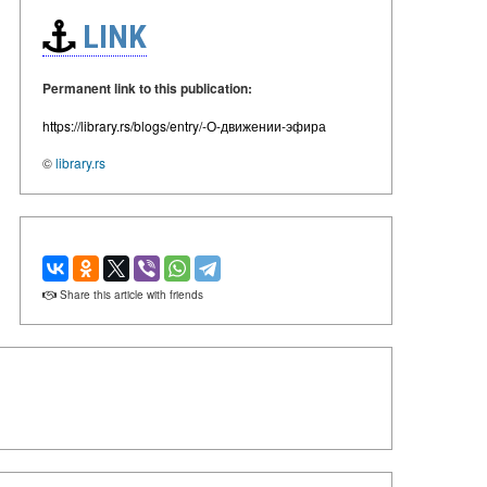
LINK
Permanent link to this publication:
https://library.rs/blogs/entry/-О-движении-эфира
©
library.rs
Share this article with friends