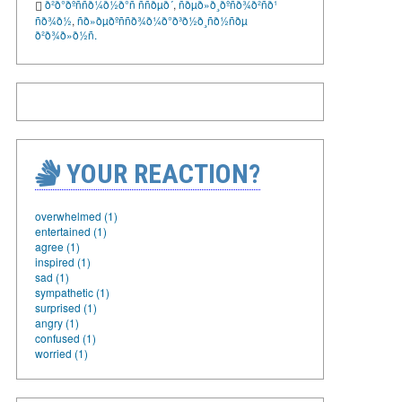
ð²ð°ðºññð¼ð½ð°ñ ññðµð´
,
ñðµð»ð¸ðºñð¾ð²ñð¹
ñð¾ð½
,
ñð»ðµðºññð¾ð¼ð°ð³ð½ð¸ñð½ñðµ
ð²ð¾ð»ð½ñ.
YOUR REACTION?
overwhelmed (1)
entertained (1)
agree (1)
inspired (1)
sad (1)
sympathetic (1)
surprised (1)
angry (1)
confused (1)
worried (1)