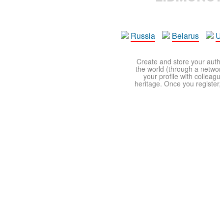
Russia
Belarus
U
Create and store your autho
the world (through a network
your profile with colleag
heritage. Once you register,