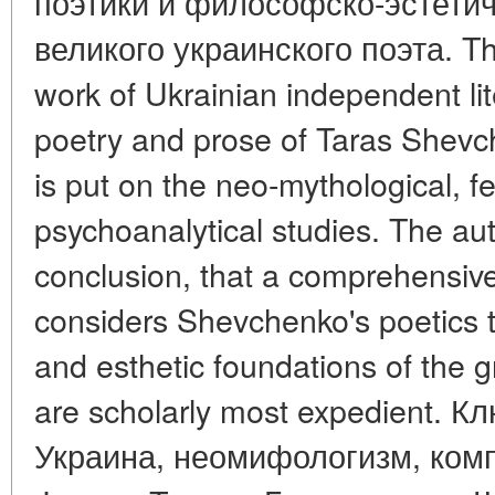
поэтики и философско-эстетич
великого украинского поэта. The 
work of Ukrainian independent lite
poetry and prose of Taras Shevc
is put on the neo-mythological, f
psychoanalytical studies. The au
conclusion, that a comprehensiv
considers Shevchenko's poetics t
and esthetic foundations of the g
are scholarly most expedient. 
Украина, неомифологизм, ком